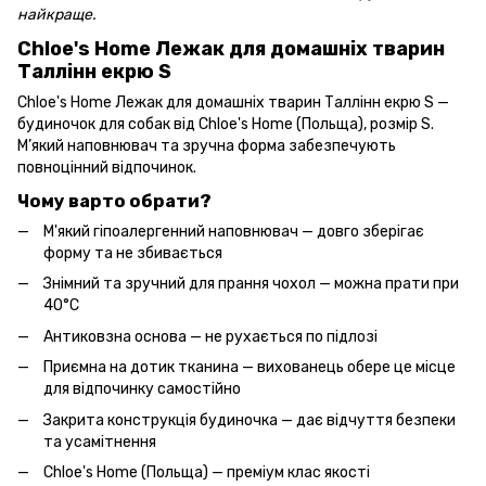
найкраще.
Chloe's Home Лежак для домашніх тварин
Таллінн екрю S
Chloe's Home Лежак для домашніх тварин Таллінн екрю S —
будиночок для собак від Chloe's Home (Польща), розмір S.
М’який наповнювач та зручна форма забезпечують
повноцінний відпочинок.
Чому варто обрати?
М'який гіпоалергенний наповнювач — довго зберігає
форму та не збивається
Знімний та зручний для прання чохол — можна прати при
40°C
Антиковзна основа — не рухається по підлозі
Приємна на дотик тканина — вихованець обере це місце
для відпочинку самостійно
Закрита конструкція будиночка — дає відчуття безпеки
та усамітнення
Chloe's Home (Польща) — преміум клас якості