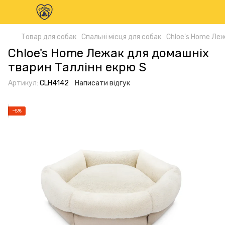
Товар для собак
Спальні місця для собак
Chloe's Home Леж
Chloe's Home Лежак для домашніх
тварин Таллінн екрю S
Артикул:
CLH4142
Написати відгук
−5%