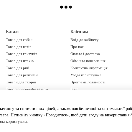
Каталог
Клієнтам
Товар для собак
Вхід до кабінету
Товар для котів
Про нас
Товар для гризунів
Оплата і доставка
Товар для птахів
Обмін та повернення
Товар для риб
Контактна інформація
Товар для рептилій
Угода користувача
Товари для тхорів
Програма лояльності
Товари для професійного
Блог
грумінгу
Бренди
Ми в соцмережах
Акції %
кетингу та статистичних цілей, а також для безпечної та оптимальної роб
зера. Натисніть кнопку «Погодитися», щоб дати згоду на використання ф
ода користувача
.