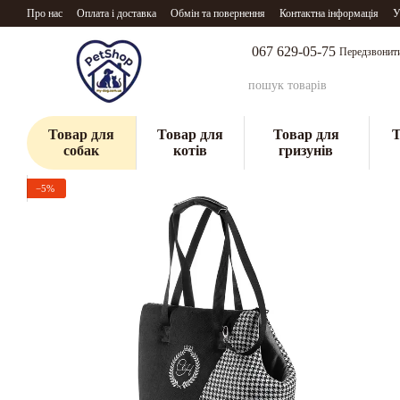
Перейти до основного контенту
Про нас
Оплата і доставка
Обмін та повернення
Контактна інформація
У
067 629-05-75
Передзвонит
Товар для
Товар для
Товар для
Т
собак
котів
гризунів
−5%