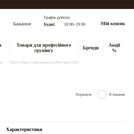
Графік роботи:
Мій кошик
Бажання
Будні:
10:00–19:00
я
Товари для професійного
Акції
Бренди
грумінгу
%
ми
Chloe's Home Сумка-переноска Porto black XXL
Порівняти
В бажання
Характеристики