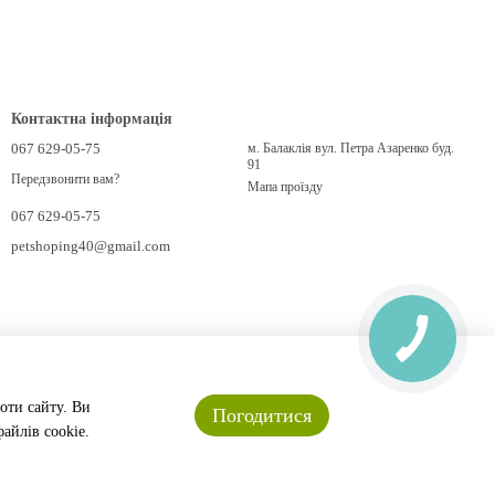
Контактна інформація
067 629-05-75
м. Балаклія вул. Петра Азаренко буд.
91
Передзвонити вам?
Мапа проїзду
067 629-05-75
petshoping40@gmail.com
оти сайту. Ви
Погодитися
айлів cookie.