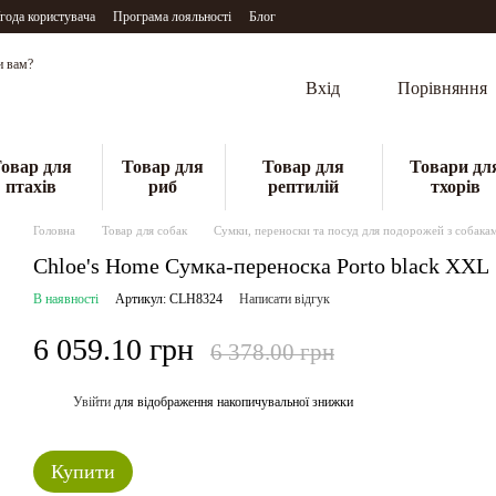
года користувача
Програма лояльності
Блог
и вам?
Вхід
Порівняння
овар для
Товар для
Товар для
Товари дл
птахів
риб
рептилій
тхорів
Головна
Товар для собак
Сумки, переноски та посуд для подорожей з собака
Chloe's Home Сумка-переноска Porto black XXL
В наявності
Артикул: CLH8324
Написати відгук
6 059.10 грн
6 378.00 грн
Увійти
для відображення накопичувальної знижки
%
Купити