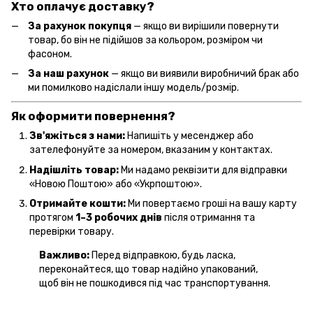
Хто оплачує доставку?
За рахунок покупця
— якщо ви вирішили повернути
товар, бо він не підійшов за кольором, розміром чи
фасоном.
За наш рахунок
— якщо ви виявили виробничий брак або
ми помилково надіслали іншу модель/розмір.
Як оформити повернення?
Зв'яжіться з нами:
Напишіть у месенджер або
зателефонуйте за номером, вказаним у контактах.
Надішліть товар:
Ми надамо реквізити для відправки
«Новою Поштою» або «Укрпоштою».
Отримайте кошти:
Ми повертаємо гроші на вашу карту
протягом
1–3 робочих днів
після отримання та
перевірки товару.
Важливо:
Перед відправкою, будь ласка,
переконайтеся, що товар надійно упакований,
щоб він не пошкодився під час транспортування.