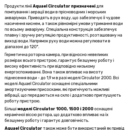
Продукти лінії
Aquael Circulator призначені
для
помпування і аерації води в прісноводних і морських
акваріумах. Приводять в рух воду, що забезпечує її чудове
насичення киснем, а також рівномірні умови утримання води
по всьому акваріуму. Спеціальна конструкція забезпечує
плавну і зручну регуляцію продуктивності, розташовану на
виході води. Напрямок руху води можна регулювати в
діапазоні до 120°.
Герметична роторна камера, при відносно невеликих
розмірах всього пристрою, гарантує безшумну роботу і
високу ефективність при відповідно низькому
енергоспоживанні. Вона також впливає на висоту
піднесення води - до 1,9 м в разі моделі Circulator 2000. Всі
моделі Aquael Circulator оснащені спеціальними
амортизуючими присосками, які пригнічують можливі
вібрації, що передаються на скло і додатково приглушують
роботу пристрою.
Більші
моделі Circulator 1000, 1500 і 2000
оснащені
керамічної віссю ротора, що додатково впливає на їх
безшумну роботу і гарантує довговічність.
Aquael Circulator
також може бути використаний як привід