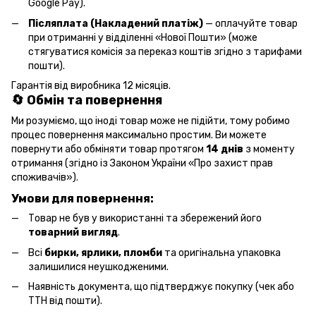
Google Pay).
Післяплата (Накладений платіж)
— оплачуйте товар
при отриманні у відділенні «Нової Пошти» (може
стягуватися комісія за переказ коштів згідно з тарифами
пошти).
Гарантія від виробника 12 місяців.
🔄 Обмін та повернення
Ми розуміємо, що іноді товар може не підійти, тому робимо
процес повернення максимально простим. Ви можете
повернути або обміняти товар протягом
14 днів
з моменту
отримання (згідно із Законом України «Про захист прав
споживачів»).
Умови для повернення:
Товар не був у використанні та збережений його
товарний вигляд
.
Всі
бирки, ярлики, пломби
та оригінальна упаковка
залишилися неушкодженими.
Наявність документа, що підтверджує покупку (чек або
ТТН від пошти).