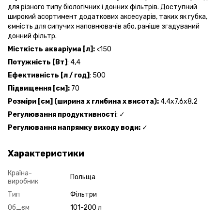
для різного типу біологічних і донних фільтрів. Доступний
широкий асортимент додаткових аксесуарів, таких як губка,
ємність для сипучих наповнювачів або, раніше згадуваний
донний фільтр.
Місткість акваріума [л]:
<150
Потужність [Вт]
: 4,4
Ефективність [л / год]
: 500
Підвищення [см]:
70
Розміри [см] (ширина х глибина х висота):
4,4x7,6x8,2
Регулювання продуктивності
: ✓
Регулювання напрямку виходу води:
✓
Характеристики
Країна-
Польща
виробник
Тип
Фільтри
Об_єм
101-200 л