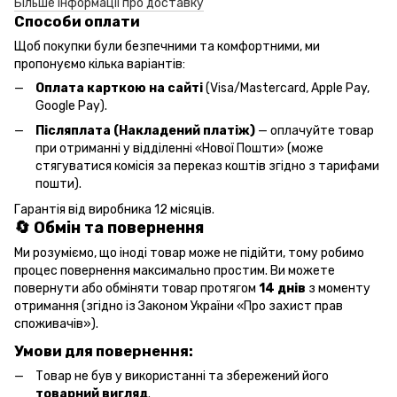
Більше інформації про доставку
Способи оплати
Щоб покупки були безпечними та комфортними, ми
пропонуємо кілька варіантів:
Оплата карткою на сайті
(Visa/Mastercard, Apple Pay,
Google Pay).
Післяплата (Накладений платіж)
— оплачуйте товар
при отриманні у відділенні «Нової Пошти» (може
стягуватися комісія за переказ коштів згідно з тарифами
пошти).
Гарантія від виробника 12 місяців.
🔄 Обмін та повернення
Ми розуміємо, що іноді товар може не підійти, тому робимо
процес повернення максимально простим. Ви можете
повернути або обміняти товар протягом
14 днів
з моменту
отримання (згідно із Законом України «Про захист прав
споживачів»).
Умови для повернення:
Товар не був у використанні та збережений його
товарний вигляд
.