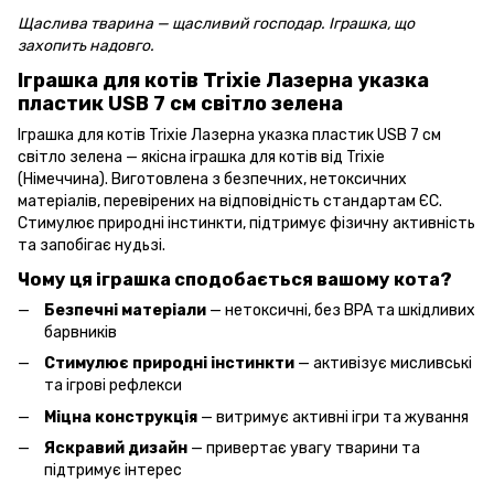
Щаслива тварина — щасливий господар. Іграшка, що
захопить надовго.
Іграшка для котів Trixie Лазерна указка
пластик USB 7 см світло зелена
Іграшка для котів Trixie Лазерна указка пластик USB 7 см
світло зелена — якісна іграшка для котів від Trixie
(Німеччина). Виготовлена з безпечних, нетоксичних
матеріалів, перевірених на відповідність стандартам ЄС.
Стимулює природні інстинкти, підтримує фізичну активність
та запобігає нудьзі.
Чому ця іграшка сподобається вашому кота?
Безпечні матеріали
— нетоксичні, без BPA та шкідливих
барвників
Стимулює природні інстинкти
— активізує мисливські
та ігрові рефлекси
Міцна конструкція
— витримує активні ігри та жування
Яскравий дизайн
— привертає увагу тварини та
підтримує інтерес