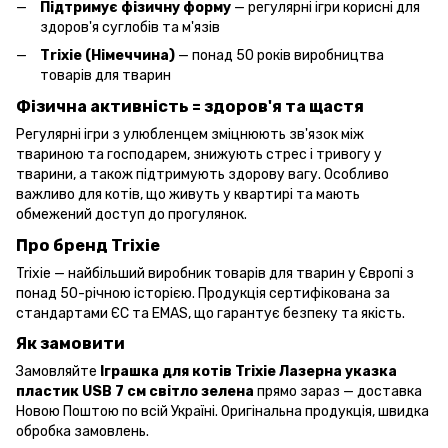
Підтримує фізичну форму
— регулярні ігри корисні для
здоров'я суглобів та м'язів
Тrixie (Німеччина)
— понад 50 років виробництва
товарів для тварин
Фізична активність = здоров'я та щастя
Регулярні ігри з улюбленцем зміцнюють зв'язок між
твариною та господарем, знижують стрес і тривогу у
тварини, а також підтримують здорову вагу. Особливо
важливо для котів, що живуть у квартирі та мають
обмежений доступ до прогулянок.
Про бренд Trixie
Trixie — найбільший виробник товарів для тварин у Європі з
понад 50-річною історією. Продукція сертифікована за
стандартами ЄС та EMAS, що гарантує безпеку та якість.
Як замовити
Замовляйте
Іграшка для котів Trixie Лазерна указка
пластик USB 7 см світло зелена
прямо зараз — доставка
Новою Поштою по всій Україні. Оригінальна продукція, швидка
обробка замовлень.