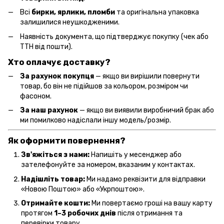
Всі
бирки, ярлики, пломби
та оригінальна упаковка
залишилися неушкодженими.
Наявність документа, що підтверджує покупку (чек або
ТТН від пошти).
Хто оплачує доставку?
За рахунок покупця
— якщо ви вирішили повернути
товар, бо він не підійшов за кольором, розміром чи
фасоном.
За наш рахунок
— якщо ви виявили виробничий брак або
ми помилково надіслали іншу модель/розмір.
Як оформити повернення?
Зв'яжіться з нами:
Напишіть у месенджер або
зателефонуйте за номером, вказаним у контактах.
Надішліть товар:
Ми надамо реквізити для відправки
«Новою Поштою» або «Укрпоштою».
Отримайте кошти:
Ми повертаємо гроші на вашу карту
протягом
1–3 робочих днів
після отримання та
перевірки товару.