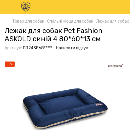
Товар для собак
Спальні місця для собак
Лежак для собак 
Лежак для собак Pet Fashion
ASKOLD синій 4 80*60*13 см
Артикул:
PR243868*****
Написати відгук
−5%