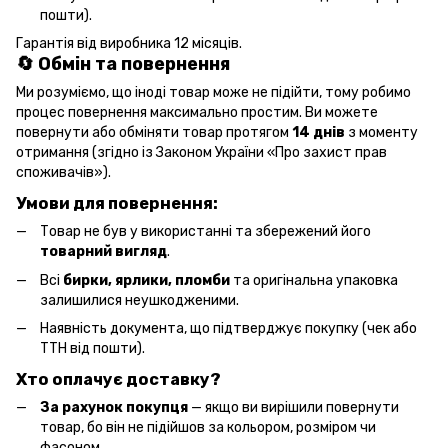
пошти).
Гарантія від виробника 12 місяців.
🔄 Обмін та повернення
Ми розуміємо, що іноді товар може не підійти, тому робимо
процес повернення максимально простим. Ви можете
повернути або обміняти товар протягом
14 днів
з моменту
отримання (згідно із Законом України «Про захист прав
споживачів»).
Умови для повернення:
Товар не був у використанні та збережений його
товарний вигляд
.
Всі
бирки, ярлики, пломби
та оригінальна упаковка
залишилися неушкодженими.
Наявність документа, що підтверджує покупку (чек або
ТТН від пошти).
Хто оплачує доставку?
За рахунок покупця
— якщо ви вирішили повернути
товар, бо він не підійшов за кольором, розміром чи
фасоном.