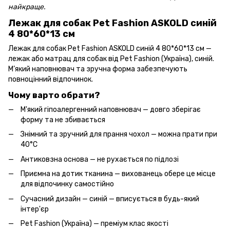
найкраще.
Лежак для собак Pet Fashion ASKOLD синій
4 80*60*13 см
Лежак для собак Pet Fashion ASKOLD синій 4 80*60*13 см —
лежак або матрац для собак від Pet Fashion (Україна), синій.
М’який наповнювач та зручна форма забезпечують
повноцінний відпочинок.
Чому варто обрати?
М'який гіпоалергенний наповнювач — довго зберігає
форму та не збивається
Знімний та зручний для прання чохол — можна прати при
40°C
Антиковзна основа — не рухається по підлозі
Приємна на дотик тканина — вихованець обере це місце
для відпочинку самостійно
Сучасний дизайн — синій — вписується в будь-який
інтер'єр
Pet Fashion (Україна) — преміум клас якості