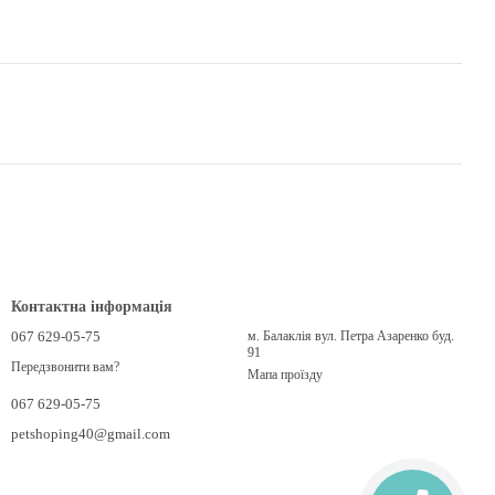
Контактна інформація
067 629-05-75
м. Балаклія вул. Петра Азаренко буд.
91
Передзвонити вам?
Мапа проїзду
067 629-05-75
petshoping40@gmail.com