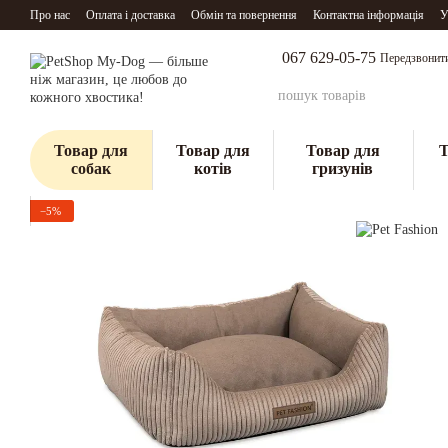
Перейти до основного контенту
Про нас
Оплата і доставка
Обмін та повернення
Контактна інформація
У
067 629-05-75
Передзвонит
Товар для
Товар для
Товар для
Т
собак
котів
гризунів
−5%