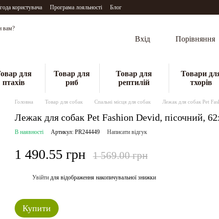
года користувача
Програма лояльності
Блог
и вам?
Вхід
Порівняння
овар для
Товар для
Товар для
Товари дл
птахів
риб
рептилій
тхорів
Головна
Товар для собак
Спальні місця для собак
Лежак для собак Pet Fa
Лежак для собак Pet Fashion Devid, пісочний, 6
В наявності
Артикул: PR244449
Написати відгук
1 490.55 грн
1 569.00 грн
Увійти
для відображення накопичувальної знижки
%
Купити