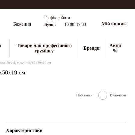
Графік роботи:
Мій кошик
Бажання
Будні:
10:00–19:00
я
Товари для професійного
Акції
Бренди
грумінгу
%
shion Devid, пісочний, 62х50х19 см
2х50х19 см
Порівняти
В бажання
Характеристики