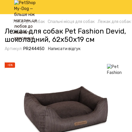
Товар для собак
Спальні місця для собак
Лежак для собак 
Лежак для собак Pet Fashion Devid,
шоколадний, 62х50х19 см
Артикул:
PR244450
Написати відгук
−5%