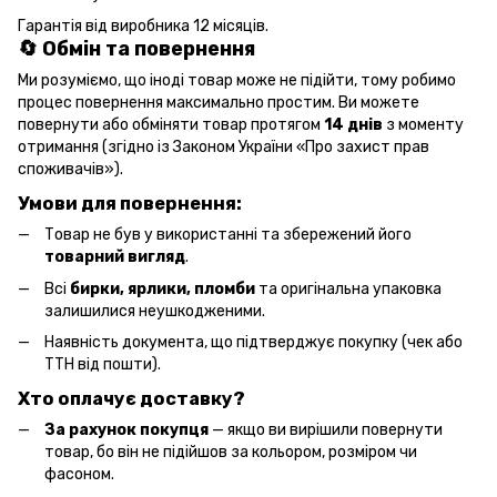
Гарантія від виробника 12 місяців.
🔄 Обмін та повернення
Ми розуміємо, що іноді товар може не підійти, тому робимо
процес повернення максимально простим. Ви можете
повернути або обміняти товар протягом
14 днів
з моменту
отримання (згідно із Законом України «Про захист прав
споживачів»).
Умови для повернення:
Товар не був у використанні та збережений його
товарний вигляд
.
Всі
бирки, ярлики, пломби
та оригінальна упаковка
залишилися неушкодженими.
Наявність документа, що підтверджує покупку (чек або
ТТН від пошти).
Хто оплачує доставку?
За рахунок покупця
— якщо ви вирішили повернути
товар, бо він не підійшов за кольором, розміром чи
фасоном.