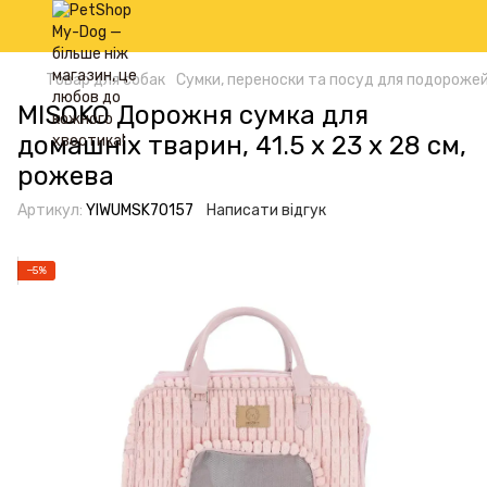
Товар для собак
Сумки, переноски та посуд для подорожей
MISOKO Дорожня сумка для
домашніх тварин, 41.5 x 23 x 28 см,
рожева
Артикул:
YIWUMSK70157
Написати відгук
−5%