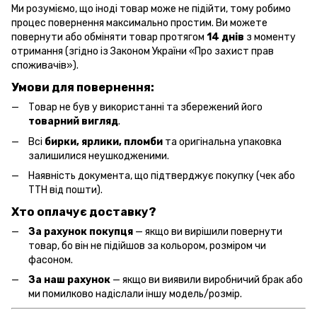
Ми розуміємо, що іноді товар може не підійти, тому робимо
процес повернення максимально простим. Ви можете
повернути або обміняти товар протягом
14 днів
з моменту
отримання (згідно із Законом України «Про захист прав
споживачів»).
Умови для повернення:
Товар не був у використанні та збережений його
товарний вигляд
.
Всі
бирки, ярлики, пломби
та оригінальна упаковка
залишилися неушкодженими.
Наявність документа, що підтверджує покупку (чек або
ТТН від пошти).
Хто оплачує доставку?
За рахунок покупця
— якщо ви вирішили повернути
товар, бо він не підійшов за кольором, розміром чи
фасоном.
За наш рахунок
— якщо ви виявили виробничий брак або
ми помилково надіслали іншу модель/розмір.