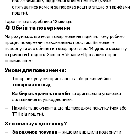
при отриманні у відділенні «Нової Пошти» (може
стягуватися комісія за переказ коштів згідно з тарифами
пошти).
Гарантія від виробника 12 місяців.
🔄 Обмін та повернення
Ми розуміємо, що іноді товар може не підійти, тому робимо
процес повернення максимально простим. Ви можете
повернути або обміняти товар протягом
14 днів
з моменту
отримання (згідно із Законом України «Про захист прав
споживачів»).
Умови для повернення:
Товар не був у використанні та збережений його
товарний вигляд
.
Всі
бирки, ярлики, пломби
та оригінальна упаковка
залишилися неушкодженими.
Наявність документа, що підтверджує покупку (чек або
ТТН від пошти).
Хто оплачує доставку?
За рахунок покупця
— якщо ви вирішили повернути