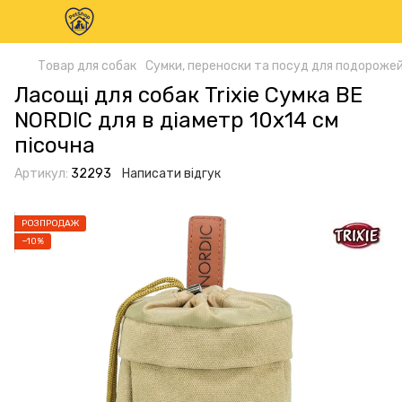
Товар для собак
Сумки, переноски та посуд для подорожей
Ласощі для собак Trixie Сумка BE
NORDIC для в діаметр 10х14 см
пісочна
Артикул:
32293
Написати відгук
РОЗПРОДАЖ
−10%