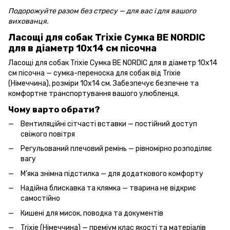
Подорожуйте разом без стресу — для вас і для вашого
вихованця.
Ласощі для собак Trixie Сумка BE NORDIC
для в діаметр 10х14 см пісочна
Ласощі для собак Trixie Сумка BE NORDIC для в діаметр 10х14
см пісочна — сумка-переноска для собак від Trixie
(Німеччина), розміри 10х14 см. Забезпечує безпечне та
комфортне транспортування вашого улюбленця.
Чому варто обрати?
Вентиляційні сітчасті вставки — постійний доступ
свіжого повітря
Регульований плечовий ремінь — рівномірно розподіляє
вагу
М'яка знімна підстилка — для додаткового комфорту
Надійна блискавка та клямка — тварина не відкриє
самостійно
Кишені для мисок, поводка та документів
Trixie (Німеччина) — преміум клас якості та матеріалів