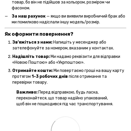
товар, бо він не підійшов за кольором, розміром чи
фасоном.
За наш рахунок
— якщо ви виявили виробничий брак або
ми помилково надіслали іншу модель/розмір.
Як оформити повернення?
Зв'яжіться з нами:
Напишіть у месенджер або
зателефонуйте за номером, вказаним у контактах.
Надішліть товар:
Ми надамо реквізити для відправки
«Новою Поштою» або «Укрпоштою».
Отримайте кошти:
Ми повертаємо гроші на вашу карту
протягом
1–3 робочих днів
після отримання та
перевірки товару.
Важливо:
Перед відправкою, будь ласка,
переконайтеся, що товар надійно упакований,
щоб він не пошкодився під час транспортування.