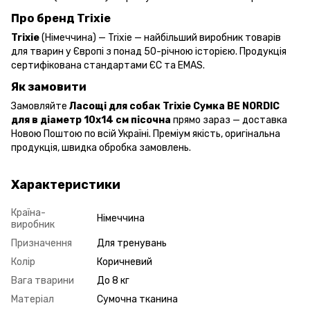
Про бренд Trixie
Trixie
(Німеччина) — Trixie — найбільший виробник товарів
для тварин у Європі з понад 50-річною історією. Продукція
сертифікована стандартами ЄС та EMAS.
Як замовити
Замовляйте
Ласощі для собак Trixie Сумка BE NORDIC
для в діаметр 10х14 см пісочна
прямо зараз — доставка
Новою Поштою по всій Україні. Преміум якість, оригінальна
продукція, швидка обробка замовлень.
Характеристики
Країна-
Німеччина
виробник
Призначення
Для тренувань
Колір
Коричневий
Вага тварини
До 8 кг
Матеріал
Сумочна тканина