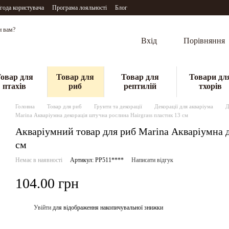
года користувача
Програма лояльності
Блог
и вам?
Вхід
Порівняння
овар для
Товар для
Товар для
Товари дл
птахів
риб
рептилій
тхорів
Головна
Товар для риб
Грунти та декорації
Декорації для акваріума
Д
Marina Акваріумна декорація штучна рослина Hairgrass пластик 13 см
Акваріумний товар для риб Marina Акваріумна д
см
Немає в наявності
Артикул: PP511****
Написати відгук
104.00 грн
Увійти
для відображення накопичувальної знижки
%