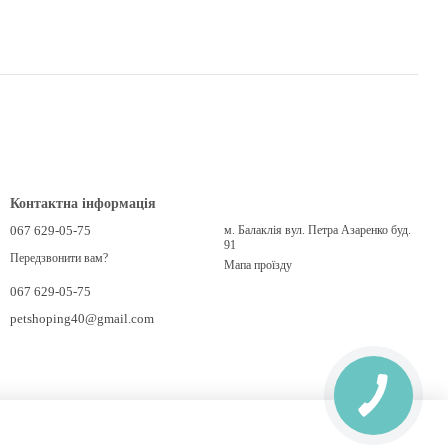
Контактна інформація
067 629-05-75
м. Балаклія вул. Петра Азаренко буд.
91
Передзвонити вам?
Мапа проїзду
067 629-05-75
petshoping40@gmail.com