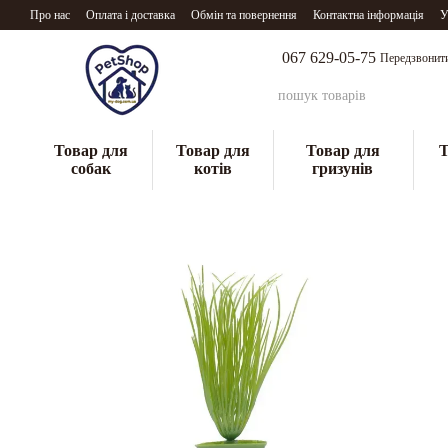
Перейти до основного контенту
Про нас
Оплата і доставка
Обмін та повернення
Контактна інформація
У
067 629-05-75
Передзвонит
Товар для
Товар для
Товар для
Т
собак
котів
гризунів