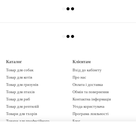
Каталог
Клієнтам
Товар для собак
Вхід до кабінету
Товар для котів
Про нас
Товар для гризунів
Оплата і доставка
Товар для птахів
Обмін та повернення
Товар для риб
Контактна інформація
Товар для рептилій
Угода користувача
Товари для тхорів
Програма лояльності
Товари для професійного
Блог
грумінгу
Бренди
Ми в соцмережах