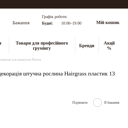
Графік роботи:
Мій кошик
Бажання
Будні:
10:00–19:00
я
Товари для професійного
Акції
Бренди
грумінгу
%
екорації для акваріума Marina
екорація штучна рослина Hairgrass пластик 13
Порівняти
В бажання