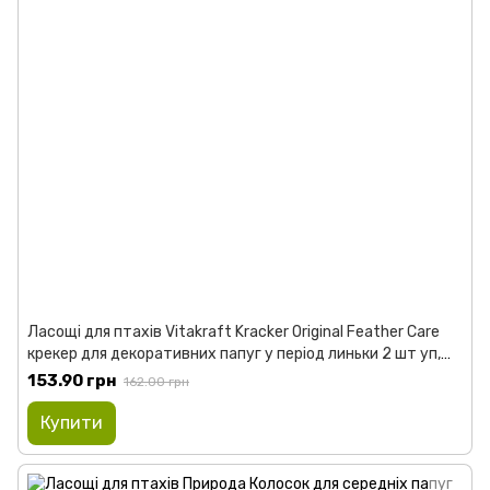
Ласощі для птахів Vitakraft Kracker Original Feather Care
крекер для декоративних папуг у період линьки 2 шт уп,
60 г
153.90 грн
162.00 грн
Купити