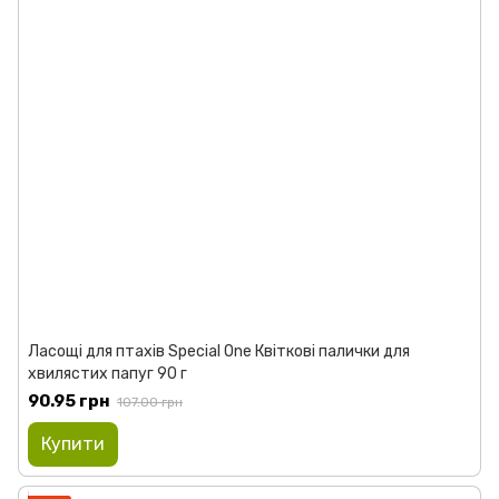
Ласощі для птахів Special One Квіткові палички для
хвилястих папуг 90 г
90.95 грн
107.00 грн
Купити