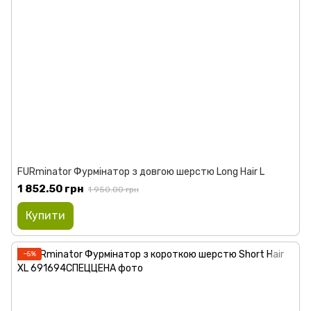
FURminator Фурмінатор з довгою шерстю Long Hair L
1 852.50 грн
1 950.00 грн
Купити
−5%