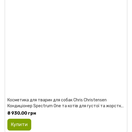
Косметика для тварин для собак Chris Christensen
Кондиціонер Spectrum One та котів для густої та жорсткої
шерсті 3,8 л
8 930.00 грн
Купити