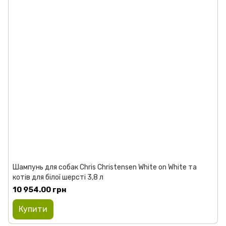
Шампунь для собак Chris Christensen White on White та
котів для білої шерсті 3,8 л
10 954.00 грн
Купити