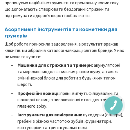
пропонуємо надійні інструменти та преміальну косметику,
що допомагають створювати бездоганні стрижки та
підтримувати здоров'я шерсті собак і котів.
Асортимент інструментів та косметики для
грумерів
Щоб робота приносила задоволення, а результат вражав
клієнтів, ми зібрали в каталозі найкращі світові бренди. У нас
ви можете купити:
Машинки для стрижки та тримери:
акумуляторні
та мережеві моделі з низьким рівнем шуму, а також
змінні ножові блоки для роботи з будь-яким типом
шерсті.
Професійні ножиці:
прямі, вигнуті, філірувальні та
шанкерні ножиці з високоякісної сталі для точного та
плавного зрізу.
Інструменти для вичісування:
пуходерки (слікери),
гребені з різною частотою зубців, фурмінатори,
ковтунорізи та тринінгувальні ножі.