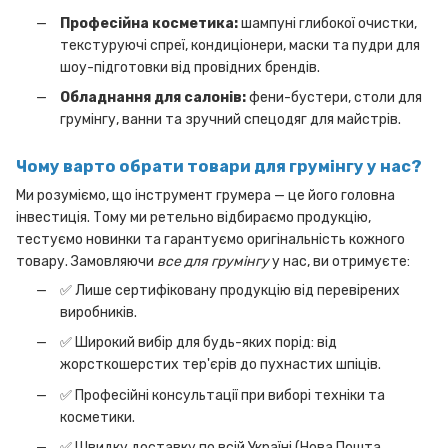
Професійна косметика:
шампуні глибокої очистки,
текстуруючі спреї, кондиціонери, маски та пудри для
шоу-підготовки від провідних брендів.
Обладнання для салонів:
фени-бустери, столи для
грумінгу, ванни та зручний спецодяг для майстрів.
Чому варто обрати товари для грумінгу у нас?
Ми розуміємо, що інструмент грумера — це його головна
інвестиція. Тому ми ретельно відбираємо продукцію,
тестуємо новинки та гарантуємо оригінальність кожного
товару. Замовляючи
все для грумінгу
у нас, ви отримуєте:
✅ Лише сертифіковану продукцію від перевірених
виробників.
✅ Широкий вибір для будь-яких порід: від
жорсткошерстих тер'єрів до пухнастих шпіців.
✅ Професійні консультації при виборі техніки та
косметики.
✅ Швидку доставку по всій Україні (Нова Пошта,