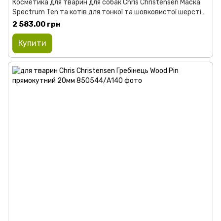
Косметика для тварин для собак Chris Christensen Маска
Spectrum Ten та котів для тонкої та шовковистої шерсті
473 мл
2 583.00 грн
Купити