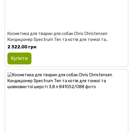
Косметика для тварин для собак Chris Christensen
Кондиціонер Spectrum Ten та котів для тонкої та
шовковистої шерсті 473 мл
2 322.00 грн
Купити