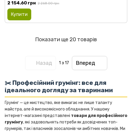
2 154.60 грн
2 268.00 грн
Купити
Показати ще 20 товарів
Назад
Вперед
1
з 17
✂️ Професійний грумінг: все для
ідеального догляду за тваринами
Грумінг — це мистецтво, яке вимагає не лише таланту
майстра, але й високоякісного обладнання. У нашому
інтернет-магазині представлені
товари для професійного
грумінгу
, які задовольнять потреби як досвідчених топ-
грумерів, так і власників зоосалонів чи амбітних новачків. Ми