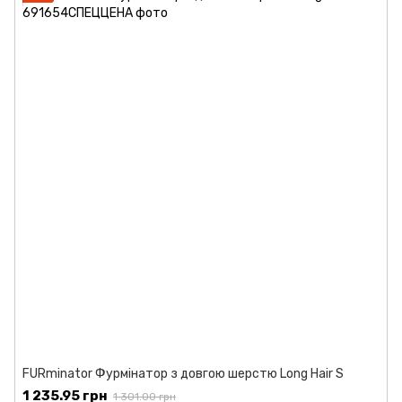
FURminator Фурмінатор з довгою шерстю Long Hair S
1 235.95 грн
1 301.00 грн