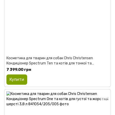
Косметика для тварин для собак Chris Christensen
Кондиціонер Spectrum Ten та котів для тонкої та
шовковистої шерсті 3,8 л
7 399.00 грн
Купити