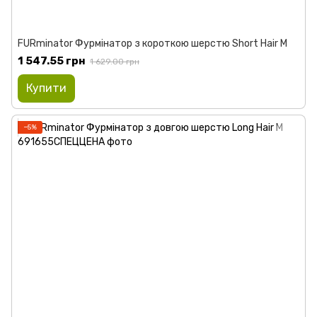
FURminator Фурмінатор з короткою шерстю Short Hair М
1 547.55 грн
1 629.00 грн
Купити
−5%