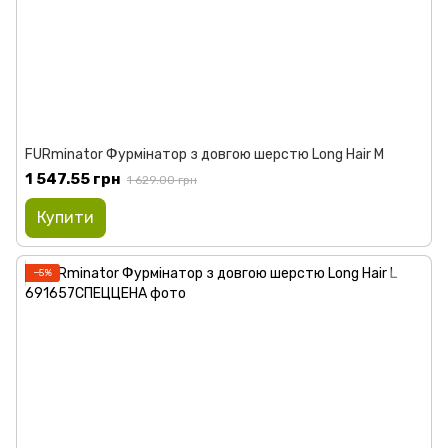
FURminator Фурмінатор з довгою шерстю Long Hair M
1 547.55 грн
1 629.00 грн
Купити
−5%