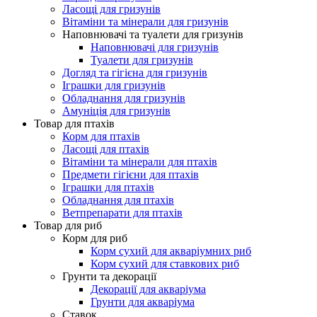
Ласощі для гризунів
Вітаміни та мінерали для гризунів
Наповнювачі та туалети для гризунів
Наповнювачі для гризунів
Туалети для гризунів
Догляд та гігієна для гризунів
Іграшки для гризунів
Обладнання для гризунів
Амуніція для гризунів
Товар для птахів
Корм для птахів
Ласощі для птахів
Вітаміни та мінерали для птахів
Предмети гігієни для птахів
Іграшки для птахів
Обладнання для птахів
Ветпрепарати для птахів
Товар для риб
Корм для риб
Корм сухий для акваріумних риб
Корм сухий для ставкових риб
Грунти та декорації
Декорації для акваріума
Грунти для акваріума
Ставок