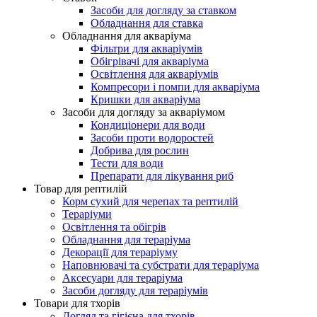
Засоби для догляду за ставком
Обладнання для ставка
Обладнання для акваріума
Фільтри для акваріумів
Обігрівачі для акваріума
Освітлення для акваріумів
Компресори і помпи для акваріума
Кришки для акваріума
Засоби для догляду за акваріумом
Кондиціонери для води
Засоби проти водоростей
Добрива для рослин
Тести для води
Препарати для лікування риб
Товар для рептилій
Корм сухий для черепах та рептилій
Тераріуми
Освітлення та обігрів
Обладнання для тераріума
Декорації для тераріуму
Наповнювачі та субстрати для тераріума
Аксесуари для тераріума
Засоби догляду для тераріумів
Товари для тхорів
Догляд та гігієна для тхорів