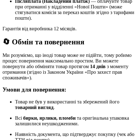
Післяплата (Накладений платіж)
— оплачуйте товар
при отриманні у відділенні «Нової Пошти» (може
стягуватися комісія за переказ коштів згідно з тарифами
пошти).
Гарантія від виробника 12 місяців.
🔄 Обмін та повернення
Ми розуміємо, що іноді товар може не підійти, тому робимо
процес повернення максимально простим. Ви можете
повернути або обміняти товар протягом
14 днів
з моменту
отримання (згідно із Законом України «Про захист прав
споживачів»).
Умови для повернення:
Товар не був у використанні та збережений його
товарний вигляд
.
Всі
бирки, ярлики, пломби
та оригінальна упаковка
залишилися неушкодженими.
Наявність документа, що підтверджує покупку (чек або
ТТН від пошти).