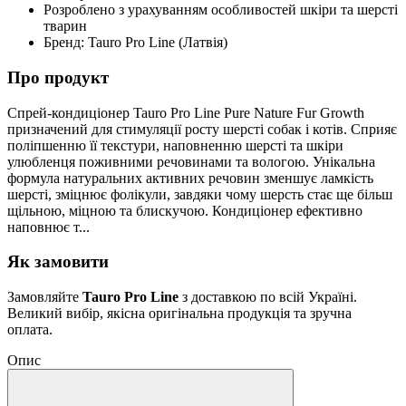
Розроблено з урахуванням особливостей шкіри та шерсті
тварин
Бренд: Tauro Pro Line (Латвія)
Про продукт
Спрей-кондиціонер Tauro Pro Line Pure Nature Fur Growth
призначений для стимуляції росту шерсті собак і котів. Сприяє
поліпшенню її текстури, наповненню шерсті та шкіри
улюбленця поживними речовинами та вологою. Унікальна
формула натуральних активних речовин зменшує ламкість
шерсті, зміцнює фолікули, завдяки чому шерсть стає ще більш
щільною, міцною та блискучою. Кондиціонер ефективно
наповнює т...
Як замовити
Замовляйте
Tauro Pro Line
з доставкою по всій Україні.
Великий вибір, якісна оригінальна продукція та зручна
оплата.
Опис