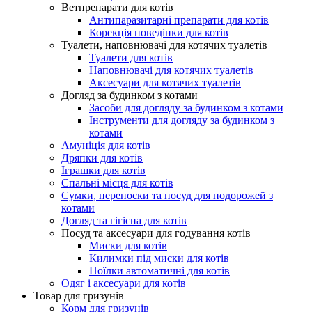
Ветпрепарати для котів
Антипаразитарні препарати для котів
Корекція поведінки для котів
Туалети, наповнювачі для котячих туалетів
Туалети для котів
Наповнювачі для котячих туалетів
Аксесуари для котячих туалетів
Догляд за будинком з котами
Засоби для догляду за будинком з котами
Інструменти для догляду за будинком з
котами
Амуніція для котів
Дряпки для котів
Іграшки для котів
Спальні місця для котів
Сумки, переноски та посуд для подорожей з
котами
Догляд та гігієна для котів
Посуд та аксесуари для годування котів
Миски для котів
Килимки під миски для котів
Поїлки автоматичні для котів
Одяг і аксесуари для котів
Товар для гризунів
Корм для гризунів