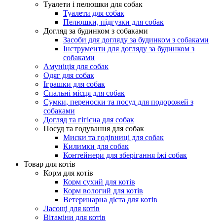
Туалети і пелюшки для собак
Туалети для собак
Пелюшки, підгузки для собак
Догляд за будинком з собаками
Засоби для догляду за будинком з собаками
Інструменти для догляду за будинком з
собаками
Амуніція для собак
Одяг для собак
Іграшки для собак
Спальні місця для собак
Сумки, переноски та посуд для подорожей з
собаками
Догляд та гігієна для собак
Посуд та годування для собак
Миски та годівниці для собак
Килимки для собак
Контейнери для зберігання їжі собак
Товар для котів
Корм для котів
Корм сухий для котів
Корм вологий для котів
Ветеринарна дієта для котів
Ласощі для котів
Вітаміни для котів