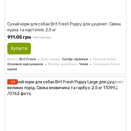
Сухий корм для собак Brit Fresh Puppy для цуценят, Свіжа
курка та картопля, 2,5 кг
911.05 грн
959.00 грн
Купити
Бренд
Brit Fresh
Клас корму
Супер-преміум
Призначення
Основне харчування
Країна-виробник
Чехія
Основний білок
курка
−5%