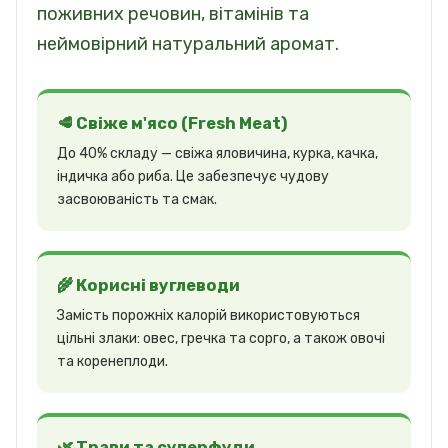
поживних речовин, вітамінів та
неймовірний натуральний аромат.
🥩 Свіже м'ясо (Fresh Meat)
До 40% складу — свіжа яловичина, курка, качка,
індичка або риба. Це забезпечує чудову
засвоюваність та смак.
🌾 Корисні вуглеводи
Замість порожніх калорій використовуються
цільні злаки: овес, гречка та сорго, а також овочі
та коренеплоди.
🌿 Трави та суперфуди