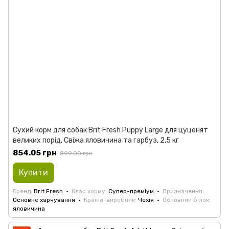
Сухий корм для собак Brit Fresh Puppy Large для цуценят
великих порід, Свіжа яловичина та гарбуз, 2,5 кг
854.05 грн
899.00 грн
Купити
Бренд
Brit Fresh
Клас корму
Супер-преміум
Призначення
Основне харчування
Країна-виробник
Чехія
Основний білок
яловичина