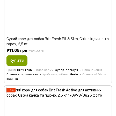
Сухий корм для собак Brit Fresh Fit & Slim, Свіжа індичка та
горох, 2,5 кг
911.05 грн
959.00 грн
Купити
Бренд
Brit Fresh
Клас корму
Супер-преміум
Призначення
Основне харчування
Країна-виробник
Чехія
Основний білок
індичка
−5%