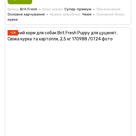
Бренд
Brit Fresh
Клас корму
Супер-преміум
Призначення
Основне харчування
Країна-виробник
Чехія
Основний білок
курка
−5%