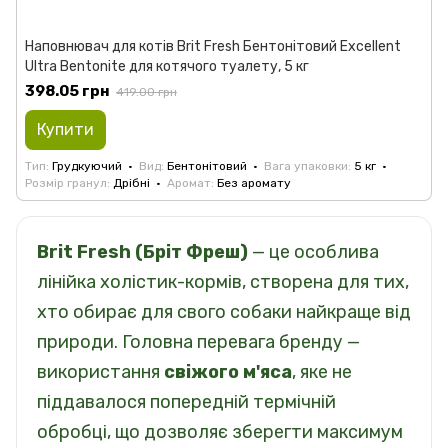
Наповнювач для котів Brit Fresh Бентонітовий Excellent
Ultra Bentonite для котячого туалету, 5 кг
398.05 грн
419.00 грн
Купити
Тип
Грудкуючий
Вид
Бентонітовий
Вага упаковки
5 кг
Розмір гранул
Дрібні
Аромат
Без аромату
Brit Fresh (Бріт Фреш)
— це особлива
лінійка холістик-кормів, створена для тих,
хто обирає для свого собаки найкраще від
природи. Головна перевага бренду —
використання
свіжого м'яса
, яке не
піддавалося попередній термічній
обробці, що дозволяє зберегти максимум