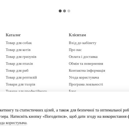
Каталог
Клієнтам
Товар для собак
Вхід до кабінету
Товар для котів
Про нас
Товар для гризунів
Оплата і доставка
Товар для птахів
Обмін та повернення
Товар для риб
Контактна інформація
Товар для рептилій
Угода користувача
Товари для тхорів
Програма лояльності
Товари для професійного
Блог
грумінгу
Бренди
Ми в соцмережах
Акції %
кетингу та статистичних цілей, а також для безпечної та оптимальної роб
зера. Натисніть кнопку «Погодитися», щоб дати згоду на використання ф
ода користувача
.