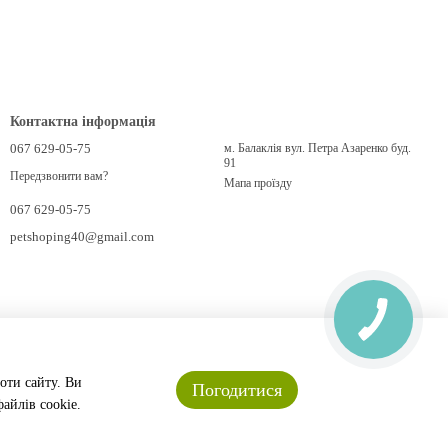
Контактна інформація
067 629-05-75
м. Балаклія вул. Петра Азаренко буд.
91
Передзвонити вам?
Мапа проїзду
067 629-05-75
petshoping40@gmail.com
оти сайту. Ви
Погодитися
айлів cookie.