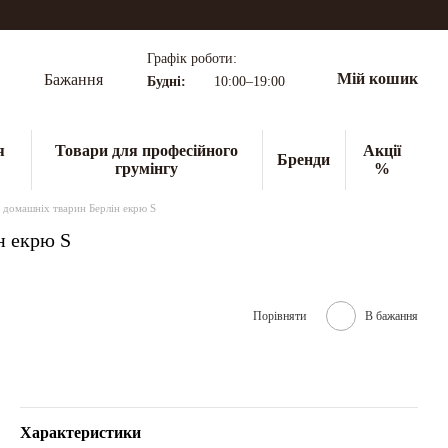
Графік роботи:
Мій кошик
Бажання
Будні:
10:00–19:00
я
Товари для професійного
Акції
Бренди
грумінгу
%
 домашніх тварин Берлін екрю S
н екрю S
Порівняти
В бажання
Характеристики