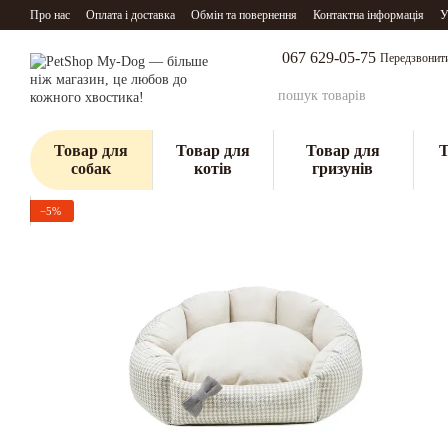
Перейти до основного контенту
Про нас
Оплата і доставка
Обмін та повернення
Контактна інформація
У
067 629-05-75
Передзвонит
Товар для
Товар для
Товар для
Т
собак
котів
гризунів
−5%