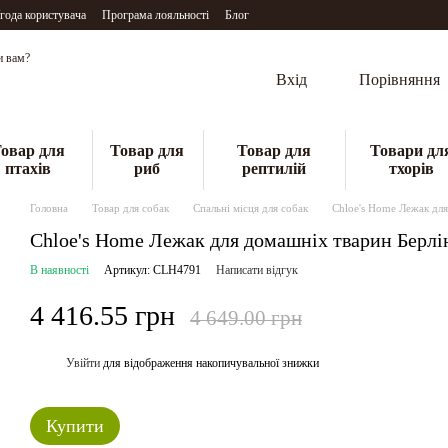
года користувача
Програма лояльності
Блог
и вам?
Вхід
Порівняння
овар для
Товар для
Товар для
Товари дл
птахів
риб
рептилій
тхорів
Головна
Товар для собак
Спальні місця для собак
Chloe's Home Лежак для
Chloe's Home Лежак для домашніх тварин Берлі
В наявності
Артикул: CLH4791
Написати відгук
4 416.55 грн
4 649.00 грн
Увійти
для відображення накопичувальної знижки
%
Купити