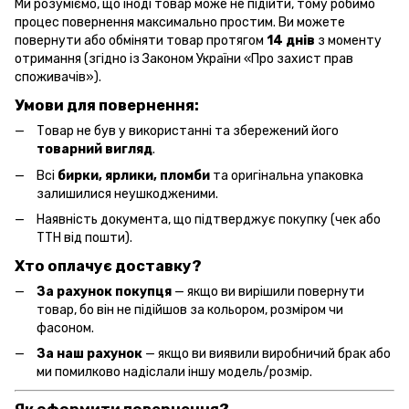
Ми розуміємо, що іноді товар може не підійти, тому робимо
процес повернення максимально простим. Ви можете
повернути або обміняти товар протягом
14 днів
з моменту
отримання (згідно із Законом України «Про захист прав
споживачів»).
Умови для повернення:
Товар не був у використанні та збережений його
товарний вигляд
.
Всі
бирки, ярлики, пломби
та оригінальна упаковка
залишилися неушкодженими.
Наявність документа, що підтверджує покупку (чек або
ТТН від пошти).
Хто оплачує доставку?
За рахунок покупця
— якщо ви вирішили повернути
товар, бо він не підійшов за кольором, розміром чи
фасоном.
За наш рахунок
— якщо ви виявили виробничий брак або
ми помилково надіслали іншу модель/розмір.