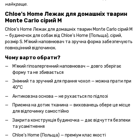
найкраще.
Chloe's Home Лежак для домашніх тварин
Monte Carlo сірий М
Chloe's Home Лежак для домашніх тварин Monte Carlo сірий М
— будиночок для собак від Chloe's Home (Польща), сірий,
розмір S. М’який наповнювач та зручна форма забезпечують
повноцінний відпочинок.
Чому варто обрати?
М'який гіпоалергенний наповнювач — довго зберігає
форму та не збивається
Знімний та зручний для прання чохол — можна прати при
40°C
Антиковзна основа — не рухається по підлозі
Приємна на дотик тканина — вихованець обере це місце
для відпочинку самостійно
Закрита конструкція будиночка — дає відчуття безпеки
та усамітнення
Chloe's Home (Польща) — преміум клас якості