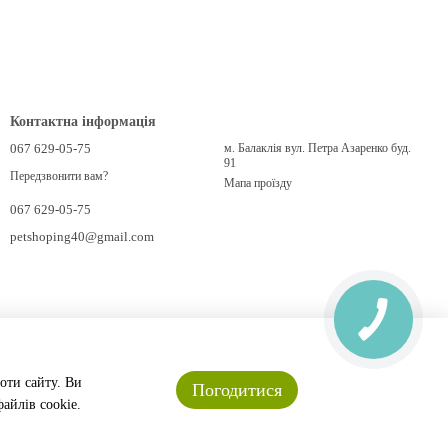
Контактна інформація
067 629-05-75
м. Балаклія вул. Петра Азаренко буд.
91
Передзвонити вам?
Мапа проїзду
067 629-05-75
petshoping40@gmail.com
оти сайту. Ви
Погодитися
айлів cookie.