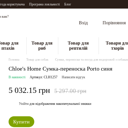
года користувача
Програма лояльності
Блог
и вам?
Вхід
Порівняння
овар для
Товар для
Товар для
Товари дл
птахів
риб
рептилій
тхорів
Головна
Товар для собак
Сумки, переноски та посуд для подорожей з собака
Chloe's Home Сумка-переноска Porto синя
В наявності
Артикул: CLH1257
Написати відгук
5 032.15 грн
5 297.00 грн
Увійти
для відображення накопичувальної знижки
%
Купити