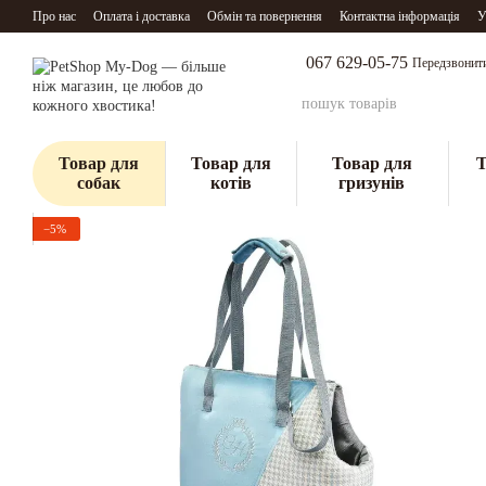
Перейти до основного контенту
Про нас
Оплата і доставка
Обмін та повернення
Контактна інформація
У
067 629-05-75
Передзвонит
Товар для
Товар для
Товар для
Т
собак
котів
гризунів
−5%