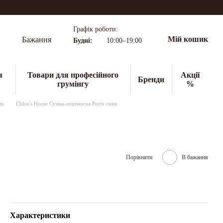
Графік роботи:
Мій кошик
Бажання
Будні:
10:00–19:00
я
Товари для професійного
Акції
Бренди
грумінгу
%
ми
Chloe's Home Сумка-переноска Porto синя
Порівняти
В бажання
Характеристики