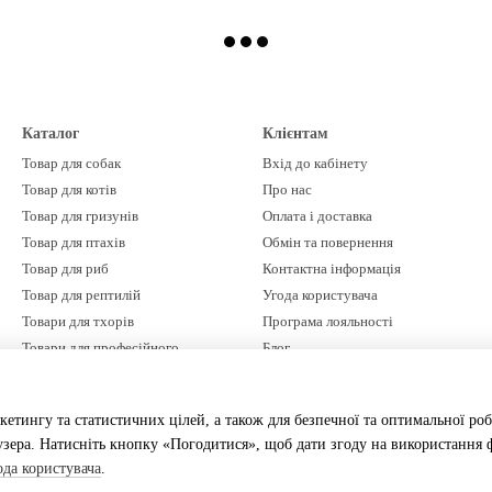
Каталог
Клієнтам
Товар для собак
Вхід до кабінету
Товар для котів
Про нас
Товар для гризунів
Оплата і доставка
Товар для птахів
Обмін та повернення
Товар для риб
Контактна інформація
Товар для рептилій
Угода користувача
Товари для тхорів
Програма лояльності
Товари для професійного
Блог
грумінгу
Бренди
Ми в соцмережах
Акції %
кетингу та статистичних цілей, а також для безпечної та оптимальної роб
зера. Натисніть кнопку «Погодитися», щоб дати згоду на використання ф
ода користувача
.