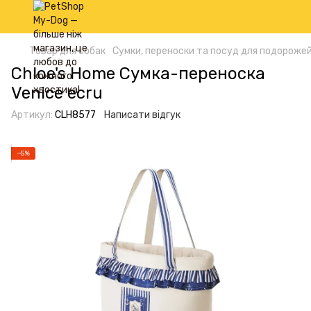
Товар для собак
Сумки, переноски та посуд для подорожей
Chloe's Home Сумка-переноска
Venice ecru
Артикул:
CLH8577
Написати відгук
−5%