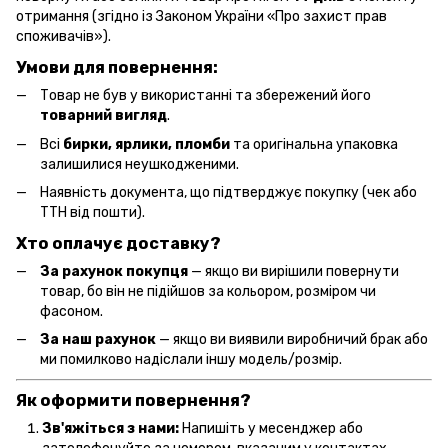
отримання (згідно із Законом України «Про захист прав
споживачів»).
Умови для повернення:
Товар не був у використанні та збережений його
товарний вигляд
.
Всі
бирки, ярлики, пломби
та оригінальна упаковка
залишилися неушкодженими.
Наявність документа, що підтверджує покупку (чек або
ТТН від пошти).
Хто оплачує доставку?
За рахунок покупця
— якщо ви вирішили повернути
товар, бо він не підійшов за кольором, розміром чи
фасоном.
За наш рахунок
— якщо ви виявили виробничий брак або
ми помилково надіслали іншу модель/розмір.
Як оформити повернення?
Зв'яжіться з нами:
Напишіть у месенджер або