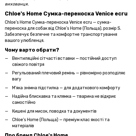
вихованця.
Chloe's Home Сумка-переноска Venice ecru
Chloe's Home Сумка-переноска Venice ecru — сумка-
переноска для собак від Chloe's Home (Польща), розмір S.
Забезпечує безпечне та комфортне транспортування
вашого улюбленця.
Чому варто обрати?
Вентиляційні сітчасті вставки — постійний доступ
свіжого повітря
Регульований плечовий ремінь — рівномірно розподіляє
вагу
М'яка знімна підстилка — для додаткового комфорту
Надійна блискавка та клямка — тварина не відкриє
самостійно
Кишені для мисок, поводка та документів
Chloe's Home (Польща) — преміум клас якості та
матеріалів
Про бренд Chloe's Home