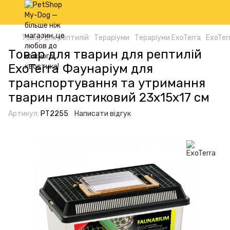
Товар для рептилій
Тераріуми
Тераріуми ExoTerra
ExoTer
Товар для тварин для рептилій
ExoTerra Фаунаріум для
транспортування та утримання
тварин пластиковий 23х15х17 см
Артикул:
PT2255
Написати відгук