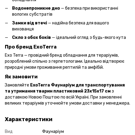
Водонепроникне дно
— безпека при використанні
вологих субстратів
Замки від втечі
— надійна безпека для вашого
вихованця
Скло з обох боків
— ідеальний огляд з будь-якого кута
Про бренд ExoTerra
Exo Terra — провідний бренд обладнання для тераріумів,
розроблений спільно з герпетологами. Ідеально відтворює
природні умови проживання рептилій та амфібій.
Як замовити
Замовляйте
ExoTerra Фаунаріум для транспортування
та утримання тварин пластиковий 23х15х17 см
з
доставкою Новою Поштою по всій Україні. При замовленні
великих тераріумів уточнюйте умови доставки у менеджера.
Характеристики
Вид
Фаунаріум