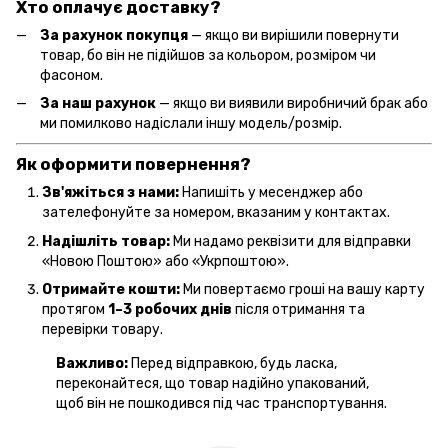
Хто оплачує доставку?
За рахунок покупця
— якщо ви вирішили повернути
товар, бо він не підійшов за кольором, розміром чи
фасоном.
За наш рахунок
— якщо ви виявили виробничий брак або
ми помилково надіслали іншу модель/розмір.
Як оформити повернення?
Зв'яжіться з нами:
Напишіть у месенджер або
зателефонуйте за номером, вказаним у контактах.
Надішліть товар:
Ми надамо реквізити для відправки
«Новою Поштою» або «Укрпоштою».
Отримайте кошти:
Ми повертаємо гроші на вашу карту
протягом
1–3 робочих днів
після отримання та
перевірки товару.
Важливо:
Перед відправкою, будь ласка,
переконайтеся, що товар надійно упакований,
щоб він не пошкодився під час транспортування.