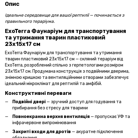
Опис
Ідеальне середовище для вашої рептилії — починається з
правильного тераріума.
ExoTerra Фаунаріум для транспортування
та утримання тварин пластиковий
23х15х17 см
ExoTerra Фаунаріум для транспортування та утримання
тварин пластиковий 23х15х17 см — скляний тераріум від
ExoTerra, розроблений спільно з герпетологами розміром
23х15х17 см. Продумана конструкція з подвійними дверима,
знімною кришкою та вентиляційними отворами забезпечує
ідеальний мікроклімат для рептилій та амфібій.
Конструктивні переваги
Подвійні двері
— зручний доступ для годування та
прибирання без стресу для тварини
Повноекранна верхня вентиляція
— пропускає УФ та
інфрачервоне випромінювання
Закриті входи для дротів
— акуратне підключення
обладнання