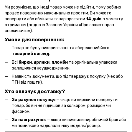
Ми розуміємо, що іноді товар може не підійти, тому робимо
процес повернення максимально простим. Ви можете
повернути або обміняти товар протягом
14 днів
з моменту
отримання (згідно із Законом України «Про захист прав
споживачів»).
Умови для повернення:
Товар не був у використанні та збережений його
товарний вигляд
.
Всі
бирки, ярлики, пломби
та оригінальна упаковка
залишилися неушкодженими.
Наявність документа, що підтверджує покупку (чек або
ТТН від пошти).
Хто оплачує доставку?
За рахунок покупця
— якщо ви вирішили повернути
товар, бо він не підійшов за кольором, розміром чи
фасоном.
За наш рахунок
— якщо ви виявили виробничий брак або
ми помилково надіслали іншу модель/розмір.