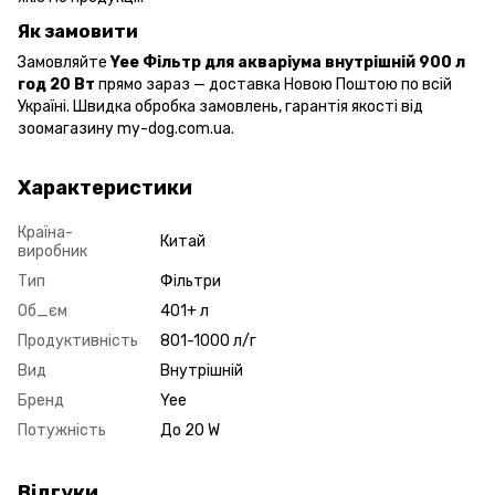
Як замовити
Замовляйте
Yee Фільтр для акваріума внутрішній 900 л
год 20 Вт
прямо зараз — доставка Новою Поштою по всій
Україні. Швидка обробка замовлень, гарантія якості від
зоомагазину my-dog.com.ua.
Характеристики
Країна-
Китай
виробник
Тип
Фільтри
Об_єм
401+ л
Продуктивність
801-1000 л/г
Вид
Внутрішній
Бренд
Yee
Потужність
До 20 W
Відгуки