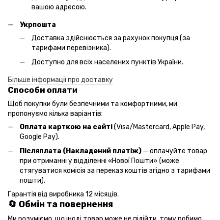
вашою адресою.
Укрпошта
Доставка здійснюється за рахунок покупця (за
тарифами перевізника).
Доступно для всіх населених пунктів України.
Більше інформації про доставку
Способи оплати
Щоб покупки були безпечними та комфортними, ми
пропонуємо кілька варіантів:
Оплата карткою на сайті
(Visa/Mastercard, Apple Pay,
Google Pay).
Післяплата (Накладений платіж)
— оплачуйте товар
при отриманні у відділенні «Нової Пошти» (може
стягуватися комісія за переказ коштів згідно з тарифами
пошти).
Гарантія від виробника 12 місяців.
🔄 Обмін та повернення
Ми розуміємо, що іноді товар може не підійти, тому робимо