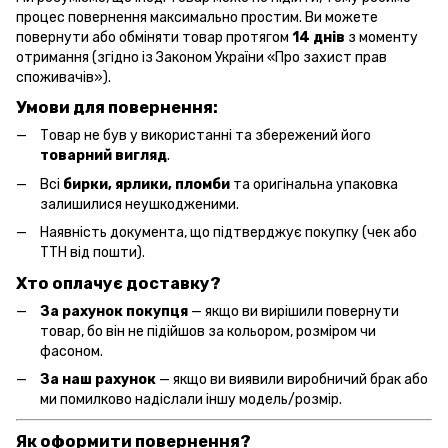
процес повернення максимально простим. Ви можете
повернути або обміняти товар протягом
14 днів
з моменту
отримання (згідно із Законом України «Про захист прав
споживачів»).
Умови для повернення:
Товар не був у використанні та збережений його
товарний вигляд
.
Всі
бирки, ярлики, пломби
та оригінальна упаковка
залишилися неушкодженими.
Наявність документа, що підтверджує покупку (чек або
ТТН від пошти).
Хто оплачує доставку?
За рахунок покупця
— якщо ви вирішили повернути
товар, бо він не підійшов за кольором, розміром чи
фасоном.
За наш рахунок
— якщо ви виявили виробничий брак або
ми помилково надіслали іншу модель/розмір.
Як оформити повернення?