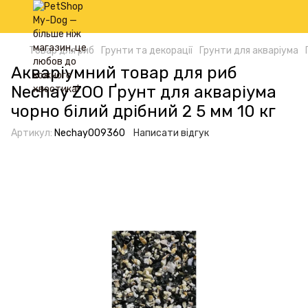
Товар для риб
Грунти та декорації
Грунти для акваріума
Акваріумний товар для риб
Nechay ZOO Ґрунт для акваріума
чорно білий дрібний 2 5 мм 10 кг
Артикул:
Nechay009360
Написати відгук