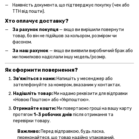
Наявність документа, що підтверджує покупку (чек або
ТТН від пошти).
Хто оплачує доставку?
За рахунок покупця
— якщо ви вирішили повернути
товар, бо він не підійшов за кольором, розміром чи
фасоном.
За наш рахунок
— якщо ви виявили виробничий брак або
ми помилково надіслали іншу модель/розмір.
Як оформити повернення?
Зв'яжіться з нами:
Напишіть у месенджер або
зателефонуйте за номером, вказаним у контактах.
Надішліть товар:
Ми надамо реквізити для відправки
«Новою Поштою» або «Укрпоштою».
Отримайте кошти:
Ми повертаємо гроші на вашу карту
протягом
1–3 робочих днів
після отримання та
перевірки товару.
Важливо:
Перед відправкою, будь ласка,
переконайтеся, що товар надійно упакований,