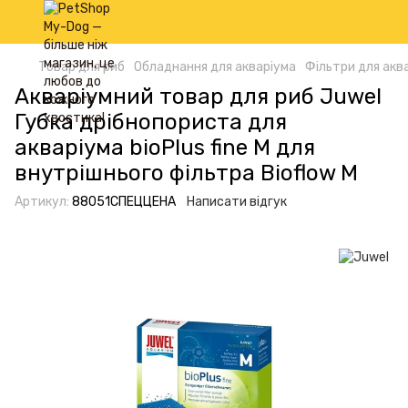
Товар для риб
Обладнання для акваріума
Фільтри для аква
Акваріумний товар для риб Juwel
Губка дрібнопориста для
акваріума bioPlus fine M для
внутрішнього фільтра Bioflow M
Артикул:
88051СПЕЦЦЕНА
Написати відгук