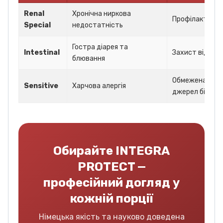
Renal
Хронічна ниркова
Профілактика 
Special
недостатність
Гостра діарея та
Intestinal
Захист від стр
блювання
Обмежена кільк
Sensitive
Харчова алергія
джерел білка
Обирайте INTEGRA
PROTECT —
професійний догляд у
кожній порції
Німецька якість та науково доведена