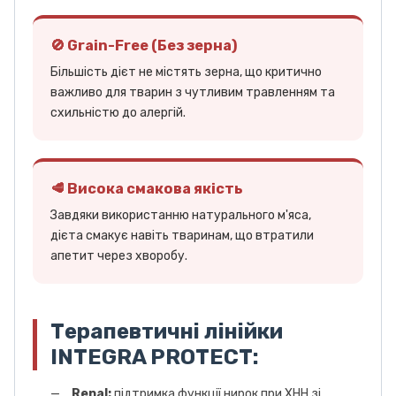
🚫 Grain-Free (Без зерна)
Більшість дієт не містять зерна, що критично
важливо для тварин з чутливим травленням та
схильністю до алергій.
🥩 Висока смакова якість
Завдяки використанню натурального м'яса,
дієта смакує навіть тваринам, що втратили
апетит через хворобу.
Терапевтичні лінійки
INTEGRA PROTECT:
Renal:
підтримка функції нирок при ХНН зі