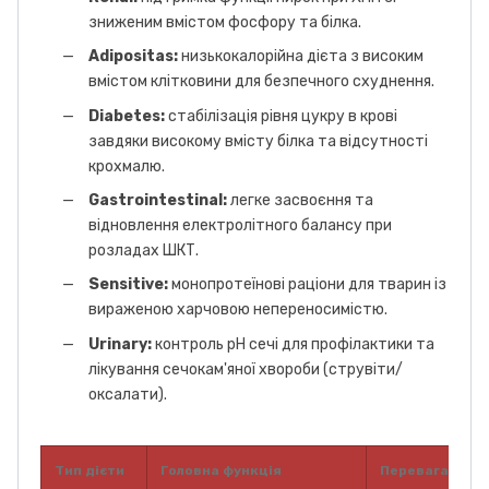
зниженим вмістом фосфору та білка.
Adipositas:
низькокалорійна дієта з високим
вмістом клітковини для безпечного схуднення.
Diabetes:
стабілізація рівня цукру в крові
завдяки високому вмісту білка та відсутності
крохмалю.
Gastrointestinal:
легке засвоєння та
відновлення електролітного балансу при
розладах ШКТ.
Sensitive:
монопротеїнові раціони для тварин із
вираженою харчовою непереносимістю.
Urinary:
контроль pH сечі для профілактики та
лікування сечокам'яної хвороби (струвіти/
оксалати).
Тип дієти
Головна функція
Перевага