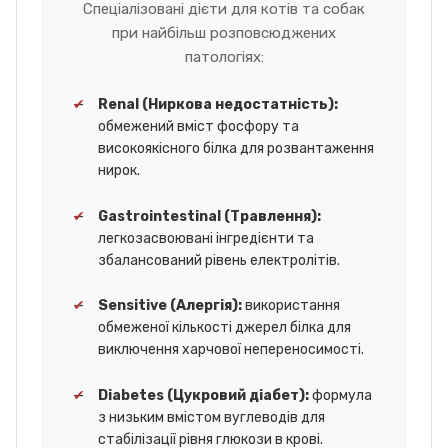
Спеціалізовані дієти для котів та собак
при найбільш розповсюджених
патологіях:
✔
Renal (Ниркова недостатність):
обмежений вміст фосфору та
високоякісного білка для розвантаження
нирок.
✔
Gastrointestinal (Травлення):
легкозасвоювані інгредієнти та
збалансований рівень електролітів.
✔
Sensitive (Алергія):
використання
обмеженої кількості джерел білка для
виключення харчової непереносимості.
✔
Diabetes (Цукровий діабет):
формула
з низьким вмістом вуглеводів для
стабілізації рівня глюкози в крові.