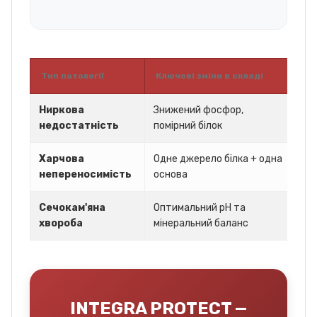
Тип патології
Ключові зміни в складі
Р
Ниркова
Знижений фосфор,
Уп
недостатність
помірний білок
хв
Харчова
Одне джерело білка + одна
Зн
непереносимість
основа
си
Сечокам'яна
Оптимальний pH та
Пр
хвороба
мінеральний баланс
ок
INTEGRA PROTECT —