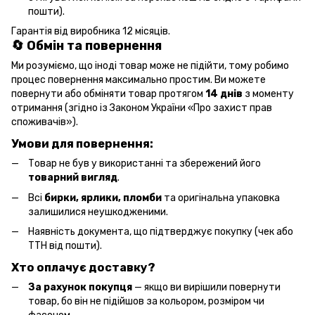
пошти).
Гарантія від виробника 12 місяців.
🔄 Обмін та повернення
Ми розуміємо, що іноді товар може не підійти, тому робимо
процес повернення максимально простим. Ви можете
повернути або обміняти товар протягом
14 днів
з моменту
отримання (згідно із Законом України «Про захист прав
споживачів»).
Умови для повернення:
Товар не був у використанні та збережений його
товарний вигляд
.
Всі
бирки, ярлики, пломби
та оригінальна упаковка
залишилися неушкодженими.
Наявність документа, що підтверджує покупку (чек або
ТТН від пошти).
Хто оплачує доставку?
За рахунок покупця
— якщо ви вирішили повернути
товар, бо він не підійшов за кольором, розміром чи