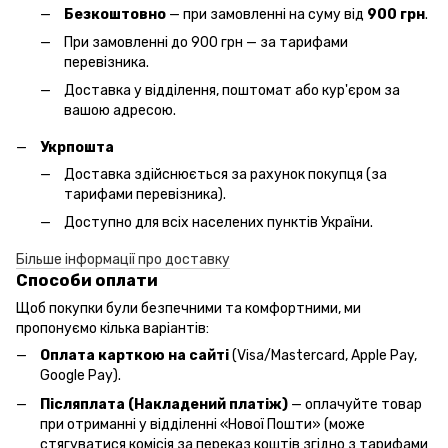
Безкоштовно
— при замовленні на суму від
900 грн
.
При замовленні до 900 грн — за тарифами
перевізника.
Доставка у відділення, поштомат або кур'єром за
вашою адресою.
Укрпошта
Доставка здійснюється за рахунок покупця (за
тарифами перевізника).
Доступно для всіх населених пунктів України.
Більше інформації про доставку
Способи оплати
Щоб покупки були безпечними та комфортними, ми
пропонуємо кілька варіантів:
Оплата карткою на сайті
(Visa/Mastercard, Apple Pay,
Google Pay).
Післяплата (Накладений платіж)
— оплачуйте товар
при отриманні у відділенні «Нової Пошти» (може
стягуватися комісія за переказ коштів згідно з тарифами