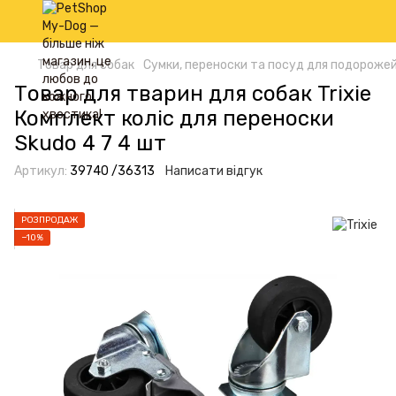
Товар для собак
Сумки, переноски та посуд для подорожей
Товар для тварин для собак Trixie
Комплект коліс для переноски
Skudo 4 7 4 шт
Артикул:
39740 /36313
Написати відгук
РОЗПРОДАЖ
−10%