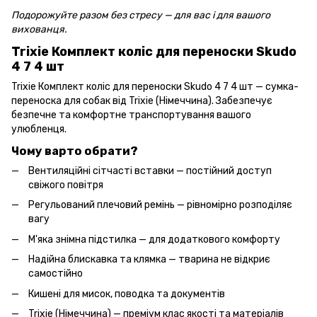
Подорожуйте разом без стресу — для вас і для вашого
вихованця.
Trixie Комплект коліс для переноски Skudo
4 7 4 шт
Trixie Комплект коліс для переноски Skudo 4 7 4 шт — сумка-
переноска для собак від Trixie (Німеччина). Забезпечує
безпечне та комфортне транспортування вашого
улюбленця.
Чому варто обрати?
Вентиляційні сітчасті вставки — постійний доступ
свіжого повітря
Регульований плечовий ремінь — рівномірно розподіляє
вагу
М'яка знімна підстилка — для додаткового комфорту
Надійна блискавка та клямка — тварина не відкриє
самостійно
Кишені для мисок, поводка та документів
Trixie (Німеччина) — преміум клас якості та матеріалів