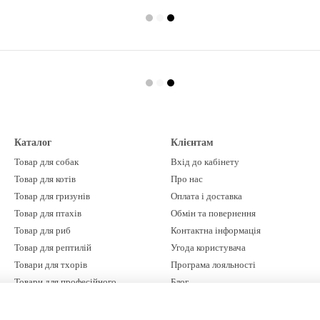
Каталог
Клієнтам
Товар для собак
Вхід до кабінету
Товар для котів
Про нас
Товар для гризунів
Оплата і доставка
Товар для птахів
Обмін та повернення
Товар для риб
Контактна інформація
Товар для рептилій
Угода користувача
Товари для тхорів
Програма лояльності
Товари для професійного
Блог
грумінгу
Бренди
Ми в соцмережах