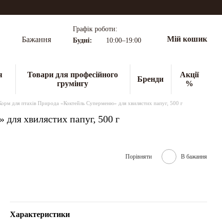
Графік роботи:
Мій кошик
Бажання
Будні:
10:00–19:00
я
Товари для професійного
Акції
Бренди
грумінгу
%
Корм для птахів Природа «Коктейль Суперменю» для хвилястих папуг, 500 г
для хвилястих папуг, 500 г
Порівняти
В бажання
Характеристики