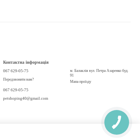
Контактна інформація
067 629-05-75
м. Балаклія вул. Петра Азаренко буд.
91
Передзвонити вам?
Мапа проїзду
067 629-05-75
petshoping40@gmail.com