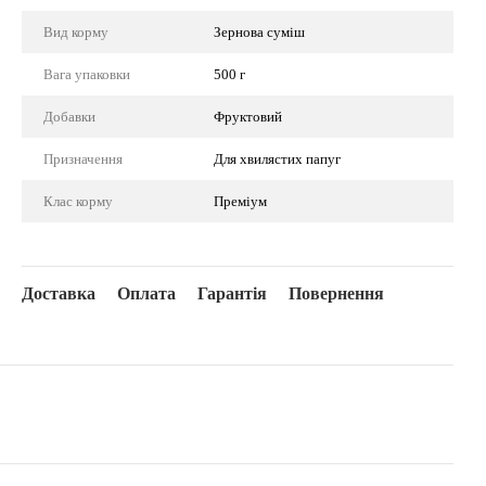
Вид корму
Зернова суміш
Вага упаковки
500 г
Добавки
Фруктовий
Призначення
Для хвилястих папуг
Клас корму
Преміум
Доставка
Оплата
Гарантія
Повернення