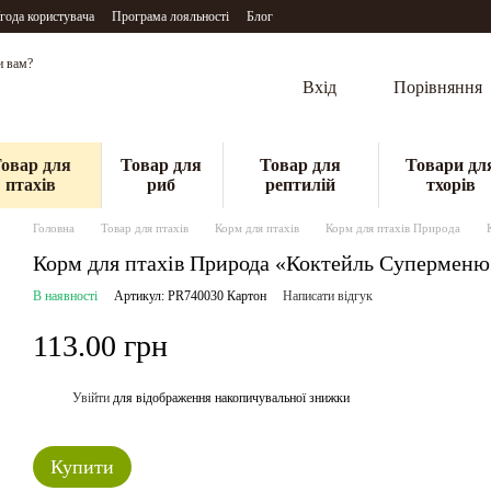
года користувача
Програма лояльності
Блог
и вам?
Вхід
Порівняння
овар для
Товар для
Товар для
Товари дл
птахів
риб
рептилій
тхорів
Головна
Товар для птахів
Корм для птахів
Корм для птахів Природа
Корм для птахів Природа «Коктейль Суперменю» 
В наявності
Артикул: PR740030 Картон
Написати відгук
113.00 грн
Увійти
для відображення накопичувальної знижки
%
Купити