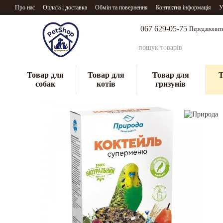
Перейти до основного контенту
Про нас
Оплата і доставка
Обмін та повернення
Контактна інформація
У
067 629-05-75
Передзвонит
Товар для
Товар для
Товар для
Т
собак
котів
гризунів