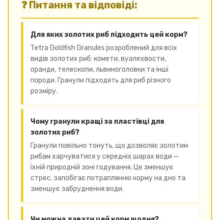
❓ Питання та відповіді:
Для яких золотих риб підходить цей корм?
Tetra Goldfish Granules розроблений для всіх
видів золотих риб: комети, вуалехвости,
оранди, телескопи, львиноголовки та інші
породи. Гранули підходять для риб різного
розміру.
Чому гранули кращі за пластівці для
золотих риб?
Гранули повільно тонуть, що дозволяє золотим
рибам харчуватися у середніх шарах води —
їхній природній зоні годування. Це зменшує
стрес, запобігає потраплянню корму на дно та
зменшує забруднення води.
Чи можна давати цей корм щодня?