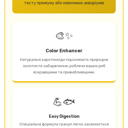
тесту преміуму або невеликих акваріумів
🎨✨
Color Enhancer
Натуральні каротиноїди підсилюють природне
золотисте забарвлення, роблячи ваших риб
яскравішими та привабливішими.
💪🐟
Easy Digestion
Спеціальна формула гранул легко засвоюється