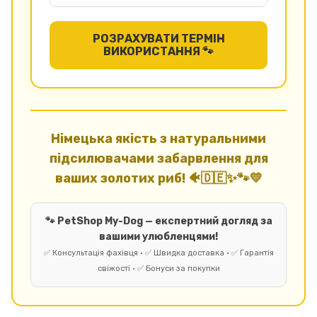
РОЗРАХУВАТИ ТЕРМІН
ВИКОРИСТАННЯ 🐾
Німецька якість з натуральними
підсилювачами забарвлення для
ваших золотих риб! 🐠🇩🇪✨🐾💛
🐾 PetShop My-Dog — експертний догляд за
вашими улюбленцями!
✅ Консультація фахівця • ✅ Швидка доставка • ✅ Гарантія
свіжості • ✅ Бонуси за покупки