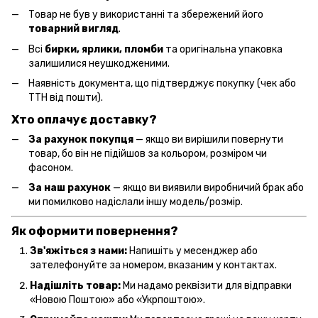
Товар не був у використанні та збережений його
товарний вигляд
.
Всі
бирки, ярлики, пломби
та оригінальна упаковка
залишилися неушкодженими.
Наявність документа, що підтверджує покупку (чек або
ТТН від пошти).
Хто оплачує доставку?
За рахунок покупця
— якщо ви вирішили повернути
товар, бо він не підійшов за кольором, розміром чи
фасоном.
За наш рахунок
— якщо ви виявили виробничий брак або
ми помилково надіслали іншу модель/розмір.
Як оформити повернення?
Зв'яжіться з нами:
Напишіть у месенджер або
зателефонуйте за номером, вказаним у контактах.
Надішліть товар:
Ми надамо реквізити для відправки
«Новою Поштою» або «Укрпоштою».