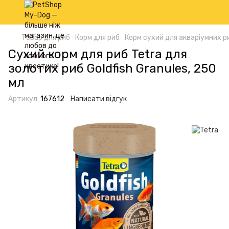
Товар для риб
Корм для риб
Корм сухий для акваріумних р
Сухий корм для риб Tetra для
золотих риб Goldfish Granules, 250
мл
Артикул:
167612
Написати відгук