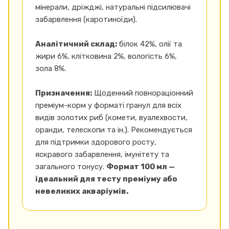
мінерали, дріжджі, натуральні підсилювачі
забарвлення (каротиноїди).
Аналітичний склад:
білок 42%, олії та
жири 6%, клітковина 2%, вологість 6%,
зола 8%.
Призначення:
Щоденний повнораціонний
преміум-корм у форматі гранул для всіх
видів золотих риб (комети, вуалехвости,
оранди, телескопи та ін.). Рекомендується
для підтримки здорового росту,
яскравого забарвлення, імунітету та
загального тонусу.
Формат 100 мл —
ідеальний для тесту преміуму або
невеликих акваріумів.