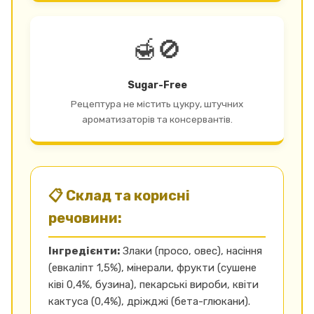
🍯🚫
Sugar-Free
Рецептура не містить цукру, штучних
ароматизаторів та консервантів.
📋 Склад та корисні
речовини:
Інгредієнти:
Злаки (просо, овес), насіння
(евкаліпт 1,5%), мінерали, фрукти (сушене
ківі 0,4%, бузина), пекарські вироби, квіти
кактуса (0,4%), дріжджі (бета-глюкани).