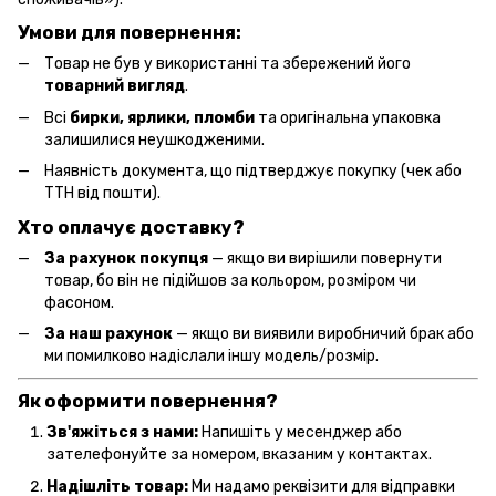
Умови для повернення:
Товар не був у використанні та збережений його
товарний вигляд
.
Всі
бирки, ярлики, пломби
та оригінальна упаковка
залишилися неушкодженими.
Наявність документа, що підтверджує покупку (чек або
ТТН від пошти).
Хто оплачує доставку?
За рахунок покупця
— якщо ви вирішили повернути
товар, бо він не підійшов за кольором, розміром чи
фасоном.
За наш рахунок
— якщо ви виявили виробничий брак або
ми помилково надіслали іншу модель/розмір.
Як оформити повернення?
Зв'яжіться з нами:
Напишіть у месенджер або
зателефонуйте за номером, вказаним у контактах.
Надішліть товар:
Ми надамо реквізити для відправки