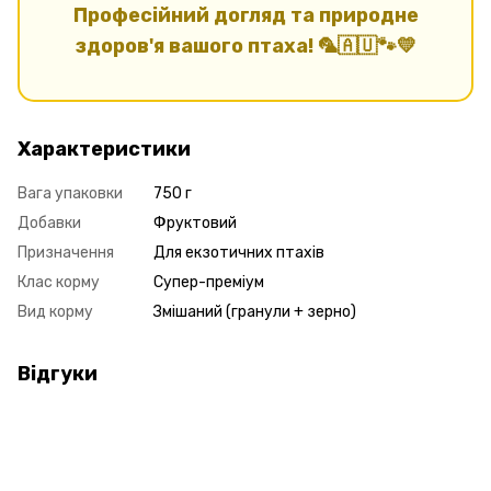
Професійний догляд та природне
здоров'я вашого птаха! 🦜🇦🇺🐾💛
Характеристики
Вага упаковки
750 г
Добавки
Фруктовий
Призначення
Для екзотичних птахів
Клас корму
Супер-преміум
Вид корму
Змішаний (гранули + зерно)
Відгуки