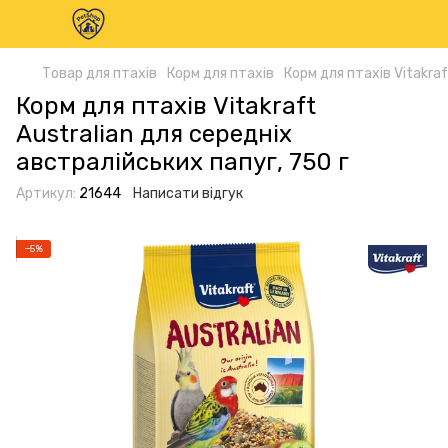
Товар для птахів
Корм для птахів
Корм для птахів Vitakra
Корм для птахів Vitakraft
Australian для середніх
австралійських папуг, 750 г
Артикул:
21644
Написати відгук
−5%