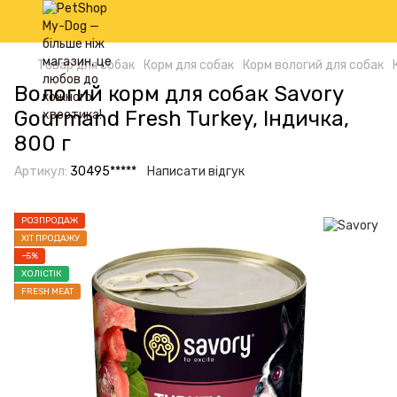
Товар для собак
Корм для собак
Корм вологий для собак
Вологий корм для собак Savory
Gourmand Fresh Turkey, Індичка,
800 г
Артикул:
30495*****
Написати відгук
РОЗПРОДАЖ
ХІТ ПРОДАЖУ
−5%
ХОЛІСТІК
FRESH MEAT