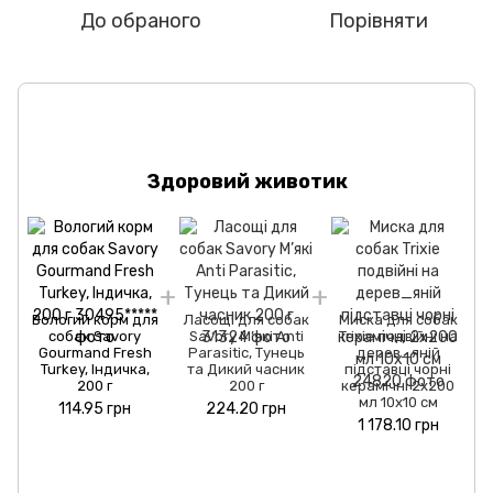
До обраного
Порівняти
Здоровий животик
Вологий корм для
Ласощі для собак
Миска для собак
собак Savory
Savory М’які Anti
Trixie подвійні на
Gourmand Fresh
Parasitic, Тунець
дерев_яній
Turkey, Індичка,
та Дикий часник
підставці чорні
200 г
200 г
керамічні 2x200
мл 10х10 см
114.95 грн
224.20 грн
1 178.10 грн