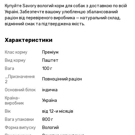
Купуйте Savory вологий корм для собак з доставкою по всій
Україні. Забезпечте вашому улюбленцю збалансований
раціон від перевіреного виробника — натуральний склад,
відмінний смак та підтверджена якість.
Характеристики
Клас корму
Преміум
Вид корму
Паштет
Вага
100 г
_Призначення
Повноцінний раціон
2
Основний білок
індичка
Країна-
Україна
виробник
Вік
від 12-и місяців
Вага упаковки
800 г
Форма випуску
Вологий