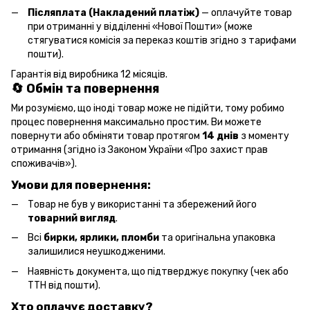
Післяплата (Накладений платіж)
— оплачуйте товар
при отриманні у відділенні «Нової Пошти» (може
стягуватися комісія за переказ коштів згідно з тарифами
пошти).
Гарантія від виробника 12 місяців.
🔄 Обмін та повернення
Ми розуміємо, що іноді товар може не підійти, тому робимо
процес повернення максимально простим. Ви можете
повернути або обміняти товар протягом
14 днів
з моменту
отримання (згідно із Законом України «Про захист прав
споживачів»).
Умови для повернення:
Товар не був у використанні та збережений його
товарний вигляд
.
Всі
бирки, ярлики, пломби
та оригінальна упаковка
залишилися неушкодженими.
Наявність документа, що підтверджує покупку (чек або
ТТН від пошти).
Хто оплачує доставку?