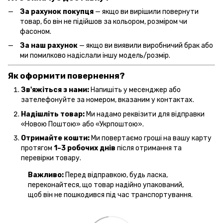
За рахунок покупця
— якщо ви вирішили повернути
товар, бо він не підійшов за кольором, розміром чи
фасоном.
За наш рахунок
— якщо ви виявили виробничий брак або
ми помилково надіслали іншу модель/розмір.
Як оформити повернення?
Зв'яжіться з нами:
Напишіть у месенджер або
зателефонуйте за номером, вказаним у контактах.
Надішліть товар:
Ми надамо реквізити для відправки
«Новою Поштою» або «Укрпоштою».
Отримайте кошти:
Ми повертаємо гроші на вашу карту
протягом
1–3 робочих днів
після отримання та
перевірки товару.
Важливо:
Перед відправкою, будь ласка,
переконайтеся, що товар надійно упакований,
щоб він не пошкодився під час транспортування.