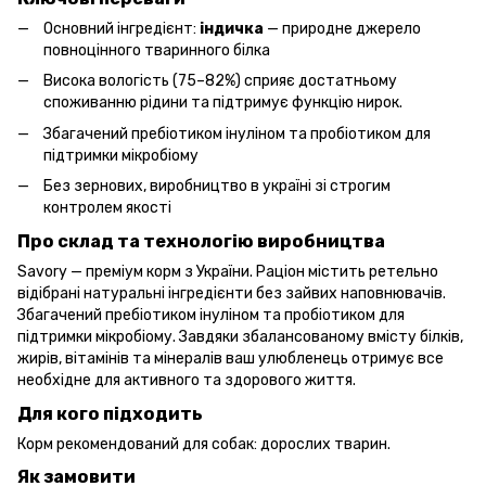
Основний інгредієнт:
індичка
— природне джерело
повноцінного тваринного білка
Висока вологість (75–82%) сприяє достатньому
споживанню рідини та підтримує функцію нирок.
Збагачений пребіотиком інуліном та пробіотиком для
підтримки мікробіому
Без зернових, виробництво в україні зі строгим
контролем якості
Про склад та технологію виробництва
Savory — преміум корм з України. Раціон містить ретельно
відібрані натуральні інгредієнти без зайвих наповнювачів.
Збагачений пребіотиком інуліном та пробіотиком для
підтримки мікробіому. Завдяки збалансованому вмісту білків,
жирів, вітамінів та мінералів ваш улюбленець отримує все
необхідне для активного та здорового життя.
Для кого підходить
Корм рекомендований для собак: дорослих тварин.
Як замовити