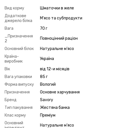
Вид корму
Шматочки в желе
Додаткове
М'ясо та субпродукти
джерело білка
Вага
70 г
_Призначення
Повноцінний раціон
2
Основний білок
Натуральне м'ясо
Країна-
Україна
виробник
Вік
від 12-и місяців
Вага упаковки
85 г
Форма випуску
Вологий
Призначення
Основне харчування
Бренд
Savory
Тип пакування
Жестяна банка
Клас корму
Преміум
Основний
Натуральне м'ясо
інгредієнт