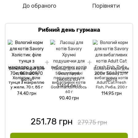
До обраного
Порівняти
Рибний день гурмана
Вологий корм для
Ласощі для котів
Вологий корм для
котів Savory
Savory Хрумкі
котів Savory для
Холістик: філе
подушечки для
вибагливих котів
тунця з макреллю
вибагливих котів
Adult Cat Fresh
у желе, 70 г, 85 г
Gourmand, Лосось
Fish, Риба, 200 г
60 г
74.40 грн
114.95 грн
90.40 грн
251.78 грн
279.75 грн