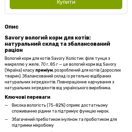
Купити
Опис
Savory вологий корм для котів:
натуральний склад та збалансований
раціон
Вологий корм для котів Savory Холістик: філе тунця з
макреллю у желе, 70 г, 85 г — це вологий корм від Savory
(Україна) класу
преміум
, розроблений для котів (дорослих
тварин). Збалансований склад із ретельно відібраних
натуральних інгредієнтів. Повнораціонне харчування з
натуральних інгредієнтів від українського виробника.
Ключові переваги
Висока вологість (75–82%) сприяє достатньому
споживанню рідини та підтримує функцію нирок.
Збагачений пребіотиком інуліном та пробіотиком для
підтримки мікробіому