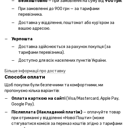
Безкоштовно
— при замовленні на суму від
900 грн
.
При замовленні до 900 грн — за тарифами
перевізника.
Доставка у відділення, поштомат або кур'єром за
вашою адресою.
Укрпошта
Доставка здійснюється за рахунок покупця (за
тарифами перевізника).
Доступно для всіх населених пунктів України.
Більше інформації про доставку
Способи оплати
Щоб покупки були безпечними та комфортними, ми
пропонуємо кілька варіантів:
Оплата карткою на сайті
(Visa/Mastercard, Apple Pay,
Google Pay).
Післяплата (Накладений платіж)
— оплачуйте товар
при отриманні у відділенні «Нової Пошти» (може
стягуватися комісія за переказ коштів згідно з тарифами