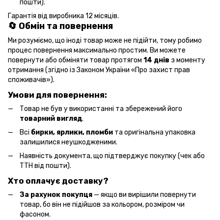
пошти).
Гарантія від виробника 12 місяців.
🔄 Обмін та повернення
Ми розуміємо, що іноді товар може не підійти, тому робимо
процес повернення максимально простим. Ви можете
повернути або обміняти товар протягом
14 днів
з моменту
отримання (згідно із Законом України «Про захист прав
споживачів»).
Умови для повернення:
Товар не був у використанні та збережений його
товарний вигляд
.
Всі
бирки, ярлики, пломби
та оригінальна упаковка
залишилися неушкодженими.
Наявність документа, що підтверджує покупку (чек або
ТТН від пошти).
Хто оплачує доставку?
За рахунок покупця
— якщо ви вирішили повернути
товар, бо він не підійшов за кольором, розміром чи
фасоном.