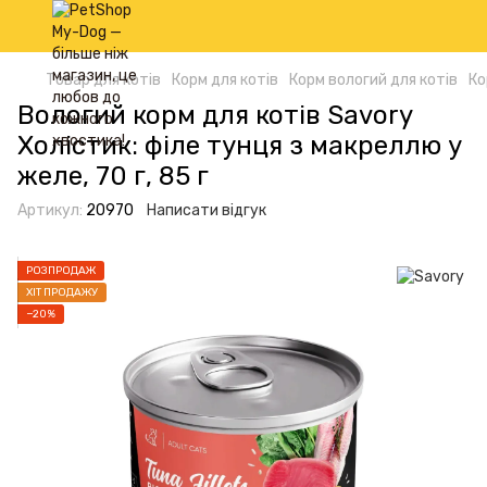
Товар для котів
Корм для котів
Корм вологий для котів
Ко
Вологий корм для котів Savory
Холістик: філе тунця з макреллю у
желе, 70 г, 85 г
Артикул:
20970
Написати відгук
РОЗПРОДАЖ
ХІТ ПРОДАЖУ
−20%