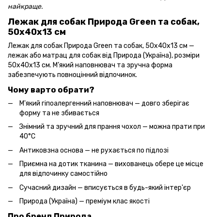
найкраще.
Лежак для собак Природа Green та собак,
50х40х13 см
Лежак для собак Природа Green та собак, 50х40х13 см —
лежак або матрац для собак від Природа (Україна), розміри
50х40х13 см. М’який наповнювач та зручна форма
забезпечують повноцінний відпочинок.
Чому варто обрати?
М'який гіпоалергенний наповнювач — довго зберігає
форму та не збивається
Знімний та зручний для прання чохол — можна прати при
40°C
Антиковзна основа — не рухається по підлозі
Приємна на дотик тканина — вихованець обере це місце
для відпочинку самостійно
Сучасний дизайн — вписується в будь-який інтер'єр
Природа (Україна) — преміум клас якості
Про бренд Природа