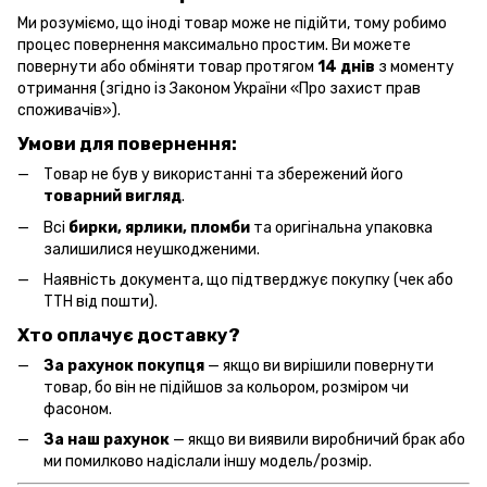
Ми розуміємо, що іноді товар може не підійти, тому робимо
процес повернення максимально простим. Ви можете
повернути або обміняти товар протягом
14 днів
з моменту
отримання (згідно із Законом України «Про захист прав
споживачів»).
Умови для повернення:
Товар не був у використанні та збережений його
товарний вигляд
.
Всі
бирки, ярлики, пломби
та оригінальна упаковка
залишилися неушкодженими.
Наявність документа, що підтверджує покупку (чек або
ТТН від пошти).
Хто оплачує доставку?
За рахунок покупця
— якщо ви вирішили повернути
товар, бо він не підійшов за кольором, розміром чи
фасоном.
За наш рахунок
— якщо ви виявили виробничий брак або
ми помилково надіслали іншу модель/розмір.