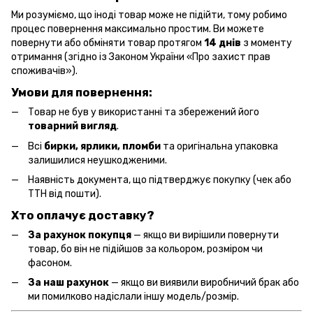
Ми розуміємо, що іноді товар може не підійти, тому робимо
процес повернення максимально простим. Ви можете
повернути або обміняти товар протягом
14 днів
з моменту
отримання (згідно із Законом України «Про захист прав
споживачів»).
Умови для повернення:
Товар не був у використанні та збережений його
товарний вигляд
.
Всі
бирки, ярлики, пломби
та оригінальна упаковка
залишилися неушкодженими.
Наявність документа, що підтверджує покупку (чек або
ТТН від пошти).
Хто оплачує доставку?
За рахунок покупця
— якщо ви вирішили повернути
товар, бо він не підійшов за кольором, розміром чи
фасоном.
За наш рахунок
— якщо ви виявили виробничий брак або
ми помилково надіслали іншу модель/розмір.