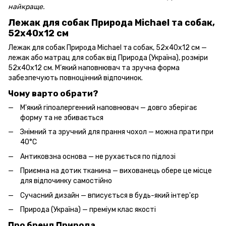
найкраще.
Лежак для собак Природа Michael та собак,
52х40х12 см
Лежак для собак Природа Michael та собак, 52х40х12 см —
лежак або матрац для собак від Природа (Україна), розміри
52х40х12 см. М’який наповнювач та зручна форма
забезпечують повноцінний відпочинок.
Чому варто обрати?
М'який гіпоалергенний наповнювач — довго зберігає
форму та не збивається
Знімний та зручний для прання чохол — можна прати при
40°C
Антиковзна основа — не рухається по підлозі
Приємна на дотик тканина — вихованець обере це місце
для відпочинку самостійно
Сучасний дизайн — вписується в будь-який інтер'єр
Природа (Україна) — преміум клас якості
Про бренд Природа