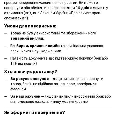
процес повернення максимально простим. Ви можете
повернути або обміняти товар протягом
14 днів
з моменту
отримання (згідно із Законом України «Про захист прав
споживачів»).
Умови для повернення:
Товар не був у використанні та збережений його
товарний вигляд
.
Всі
бирки, ярлики, пломби
та оригінальна упаковка
залишилися неушкодженими.
Наявність документа, що підтверджує покупку (чек або
ТТН від пошти).
Хто оплачує доставку?
За рахунок покупця
— якщо ви вирішили повернути
товар, бо він не підійшов за кольором, розміром чи
фасоном.
За наш рахунок
— якщо ви виявили виробничий брак або
ми помилково надіслали іншу модель/розмір.
Як оформити повернення?