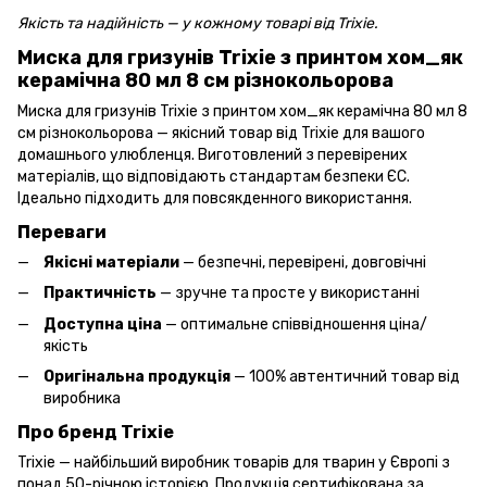
Якість та надійність — у кожному товарі від Trixie.
Миска для гризунів Trixie з принтом хом_як
керамічна 80 мл 8 см різнокольорова
Миска для гризунів Trixie з принтом хом_як керамічна 80 мл 8
см різнокольорова — якісний товар від Trixie для вашого
домашнього улюбленця. Виготовлений з перевірених
матеріалів, що відповідають стандартам безпеки ЄС.
Ідеально підходить для повсякденного використання.
Переваги
Якісні матеріали
— безпечні, перевірені, довговічні
Практичність
— зручне та просте у використанні
Доступна ціна
— оптимальне співвідношення ціна/
якість
Оригінальна продукція
— 100% автентичний товар від
виробника
Про бренд Trixie
Trixie — найбільший виробник товарів для тварин у Європі з
понад 50-річною історією. Продукція сертифікована за