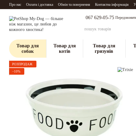
Перейти до основного контенту
Про нас
Оплата і доставка
Обмін та повернення
Контактна інформація
У
067 629-05-75
Передзвонит
Товар для
Товар для
Товар для
Т
собак
котів
гризунів
РОЗПРОДАЖ
−10%