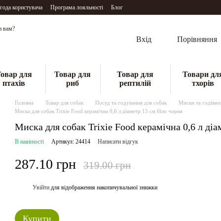
года користувача
Програма лояльності
Блог
и вам?
Вхід
Порівняння
овар для
Товар для
Товар для
Товари дл
птахів
риб
рептилій
тхорів
Головна
Товар для собак
Посуд та годування для собак
Миски та годівни
Миска для собак Trixie Food керамічна 0,6 л діаметр 15 см біло чорна
Миска для собак Trixie Food керамічна 0,6 л діа
В наявності
Артикул: 24414
Написати відгук
287.10 грн
319.00 грн
Увійти
для відображення накопичувальної знижки
%
Купити