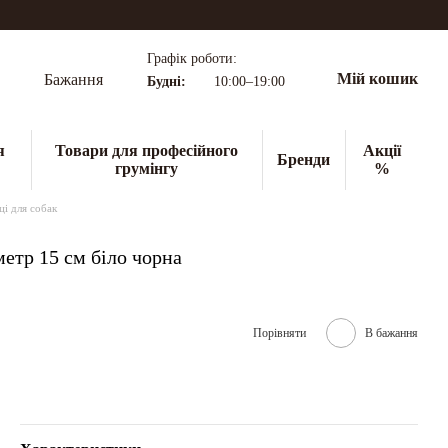
Графік роботи:
Мій кошик
Бажання
Будні:
10:00–19:00
я
Товари для професійного
Акції
Бренди
грумінгу
%
ці для собак
метр 15 см біло чорна
Порівняти
В бажання