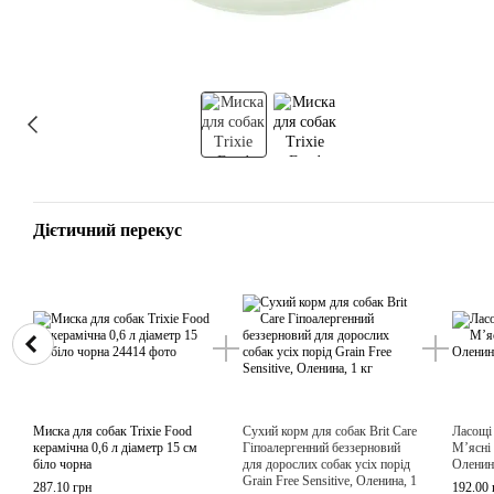
Дієтичний перекус
Миска для собак Trixie Food
Сухий корм для собак Brit Care
Ласощі
керамічна 0,6 л діаметр 15 см
Гіпоалергенний беззерновий
М’ясні 
біло чорна
для дорослих собак усіх порід
Оленин
Grain Free Sensitive, Оленина, 1
287.10 грн
192.00 