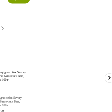
Л
 для собак Savory
М
батончики Bars,
к
а 100 г
б
грн
2