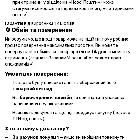
при отриманні у відділенні «Нової Пошти» (може
стягуватися комісія за переказ коштів згідно з тарифами
пошти).
Гарантія від виробника 12 місяців.
🔄 Обмін та повернення
Ми розуміємо, що іноді товар може не підійти, тому робимо
процес повернення максимально простим. Ви можете
повернути або обміняти товар протягом
14 днів
з моменту
отримання (згідно із Законом України «Про захист прав
споживачів»).
Умови для повернення:
Товар не був у використанні та збережений його
товарний вигляд
.
Всі
бирки, ярлики, пломби
та оригінальна упаковка
залишилися неушкодженими.
Наявність документа, що підтверджує покупку (чек або
ТТН від пошти).
Хто оплачує доставку?
За рахунок покупця
— якщо ви вирішили повернути