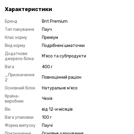
Характеристики
Бренд
Brit Premium
Тип пакування
Пауч
Клас корму
Преміум
Вид корму
Подрібнені шматочки
Додаткове
М'ясо та субпродукти
джерело білка
Вага
400 г
_Призначення
Повноцінний раціон
2
Основний білок
Натуральне м'ясо
Країна-
Чехія
виробник
Вік
від 12-и місяців
Вага упаковки
100 г
Форма випуску
Паучі
Призначення
Основне харчування