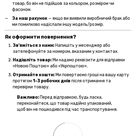
товар, бо він не підійшов за кольором, розміром чи
фасоном.
За наш рахунок
— якщо ви виявили виробничий брак або
ми помилково надіслали іншу модель/розмір.
Як оформити повернення?
Зв'яжіться з нами:
Напишіть у месенджер або
зателефонуйте за номером, вказаним у контактах.
Надішліть товар:
Ми надамо реквізити для відправки
«Новою Поштою» або «Укрпоштою».
Отримайте кошти:
Ми повертаємо гроші на вашу карту
протягом
1–3 робочих днів
після отримання та
перевірки товару.
Важливо:
Перед відправкою, будь ласка,
переконайтеся, що товар надійно упакований,
щоб він не пошкодився під час транспортування.