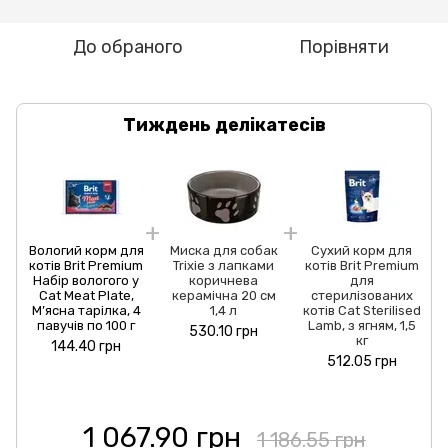
До обраного
Порівняти
Тиждень делікатесів
Вологий корм для
Миска для собак
Сухий корм для
котів Brit Premium
Trixie з лапками
котів Brit Premium
Набір вологого у
коричнева
для
Cat Meat Plate,
керамічна 20 см
стерилізованих
М’ясна тарілка, 4
1,4 л
котів Cat Sterilised
павучів по 100 г
Lamb, з ягням, 1,5
530.10 грн
кг
144.40 грн
512.05 грн
1 067.90 грн
1 186.55 грн