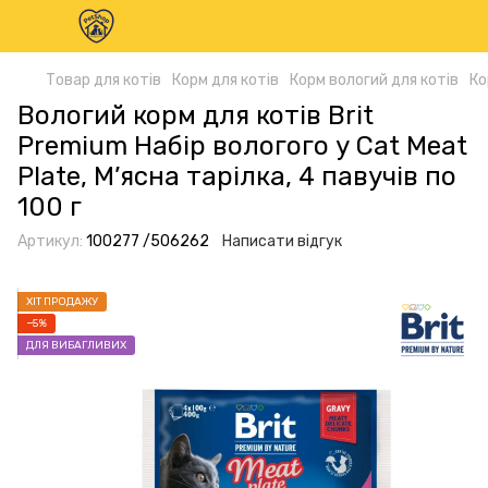
Товар для котів
Корм для котів
Корм вологий для котів
Ко
Вологий корм для котів Brit
Premium Набір вологого у Cat Meat
Plate, М’ясна тарілка, 4 павучів по
100 г
Артикул:
100277 /506262
Написати відгук
ХІТ ПРОДАЖУ
−5%
ДЛЯ ВИБАГЛИВИХ