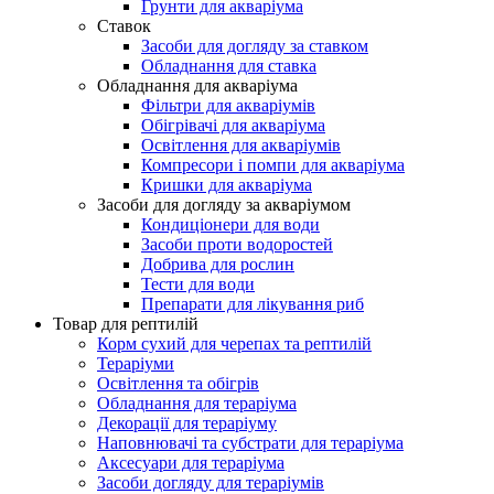
Грунти для акваріума
Ставок
Засоби для догляду за ставком
Обладнання для ставка
Обладнання для акваріума
Фільтри для акваріумів
Обігрівачі для акваріума
Освітлення для акваріумів
Компресори і помпи для акваріума
Кришки для акваріума
Засоби для догляду за акваріумом
Кондиціонери для води
Засоби проти водоростей
Добрива для рослин
Тести для води
Препарати для лікування риб
Товар для рептилій
Корм сухий для черепах та рептилій
Тераріуми
Освітлення та обігрів
Обладнання для тераріума
Декорації для тераріуму
Наповнювачі та субстрати для тераріума
Аксесуари для тераріума
Засоби догляду для тераріумів