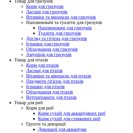
Товар для гризунів
Корм для гризунів
Ласощі для гризунів
Вітаміни та мінерали для гризунів
Наповнювачі та туалети для гризунів
Наповнювачі для гризунів
Туалети для гризунів
Догляд та гігієна для гризунів
Іграшки для гризунів
Обладнання для гризунів
Амуніція для гризунів
Товар для птахів
Корм для птахів
Ласощі для птахів
Вітаміни та мінерали для птахів
Предмети гігієни для птахів
Іграшки для птахів
Обладнання для птахів
Ветпрепарати для птахів
Товар для риб
Корм для риб
Корм сухий для акваріумних риб
Корм сухий для ставкових риб
Грунти та декорації
Декорації для акваріума