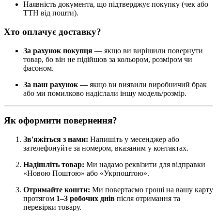
Наявність документа, що підтверджує покупку (чек або
ТТН від пошти).
Хто оплачує доставку?
За рахунок покупця
— якщо ви вирішили повернути
товар, бо він не підійшов за кольором, розміром чи
фасоном.
За наш рахунок
— якщо ви виявили виробничий брак
або ми помилково надіслали іншу модель/розмір.
Як оформити повернення?
Зв'яжіться з нами:
Напишіть у месенджер або
зателефонуйте за номером, вказаним у контактах.
Надішліть товар:
Ми надамо реквізити для відправки
«Новою Поштою» або «Укрпоштою».
Отримайте кошти:
Ми повертаємо гроші на вашу карту
протягом
1–3 робочих днів
після отримання та
перевірки товару.