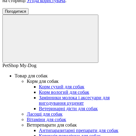
на сторінці
Угода користувача
.
Погодитися
PetShop My-Dog
Товар для собак
Корм для собак
Корм сухий для собак
Корм вологий для собак
Замінники молока і аксесуари для
вигодування цуценят
Ветеринарні дієти для собак
Ласощі для собак
Вітаміни для собак
Ветпрепарати для собак
Антипаразитарні препарати для собак
Корекція поведінки для собак