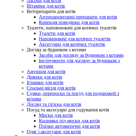
Ласощі для котів
Вітаміни для котів
Ветпрепарати для котів
Антипаразитарні препарати для котів
Корекція поведінки для котів
Туалети, наповнювачі для котячих туалетів
Туалети для котів
Наповнювачі для котячих туалетів
Аксесуари для котячих туалетів
Догляд за будинком з котами
Засоби для догляду за будинком з котами
Інструменти для догляду за будинком з
котами
Амуніція для котів
Дряпки для котів
Іграшки для котів
Спальні місця для котів
Сумки, переноски та посуд для подорожей з
котами
Догляд та гігієна для котів
Посуд та аксесуари для годування котів
Миски для котів
Килимки під миски для котів
Поїлки автоматичні для котів
Одяг і аксесуари для котів