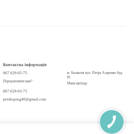
Контактна інформація
067 629-05-75
м. Балаклія вул. Петра Азаренко буд.
91
Передзвонити вам?
Мапа проїзду
067 629-05-75
petshoping40@gmail.com