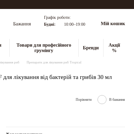
Графік роботи:
Мій кошик
Бажання
Будні:
10:00–19:00
я
Товари для професійного
Акції
Бренди
грумінгу
%
лікування риб
Препарати для лікування риб Tropical
 для лікування від бактерій та грибів 30 мл
Порівняти
В бажання