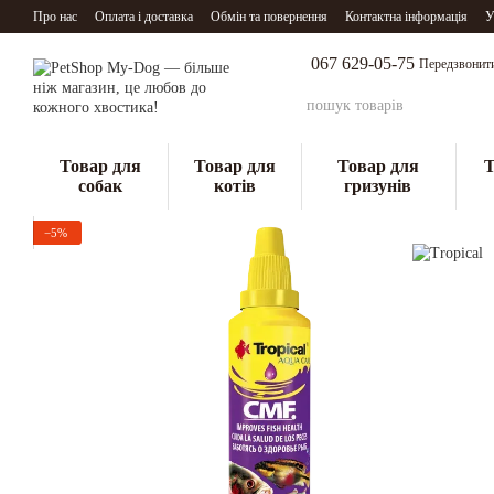
Перейти до основного контенту
Про нас
Оплата і доставка
Обмін та повернення
Контактна інформація
У
067 629-05-75
Передзвонит
Товар для
Товар для
Товар для
Т
собак
котів
гризунів
−5%