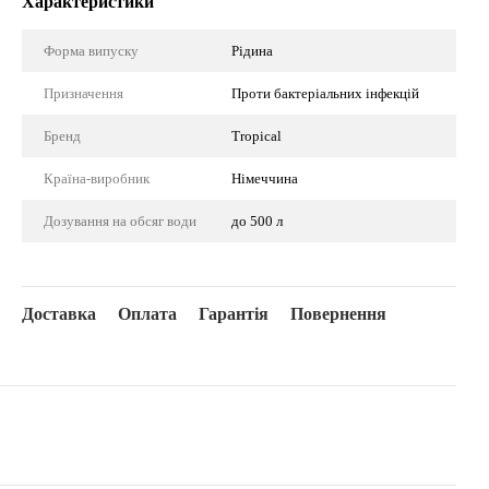
Характеристики
Форма випуску
Рідина
Призначення
Проти бактеріальних інфекцій
Бренд
Tropical
Країна-виробник
Німеччина
Дозування на обсяг води
до 500 л
Доставка
Оплата
Гарантія
Повернення