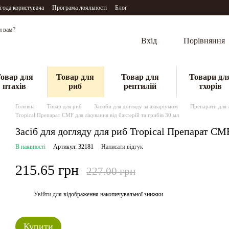
года користувача
Програма лояльності
Блог
и вам?
Вхід
Порівняння
овар для
Товар для
Товар для
Товари дл
птахів
риб
рептилій
тхорів
Головна
Товар для риб
Засоби для догляду за акваріумом
Препарати для 
Tropical Препарат CMF для лікування від бактерій та грибів 30 мл
Засіб для догляду для риб Tropical Препарат CMF
В наявності
Артикул: 32181
Написати відгук
215.65 грн
227.00 грн
Увійти
для відображення накопичувальної знижки
%
Купити