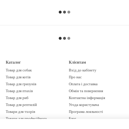
Каталог
Клієнтам
Товар для собак
Вхід до кабінету
Товар для котів
Про нас
Товар для гризунів
Оплата і доставка
Товар для птахів
Обмін та повернення
Товар для риб
Контактна інформація
Товар для рептилій
Угода користувача
Товари для тхорів
Програма лояльності
Товари для професійного
Блог
грумінгу