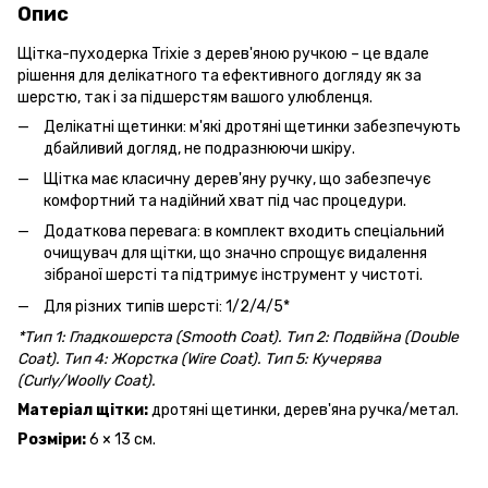
Опис
Щітка-пуходерка Trixie з дерев'яною ручкою – це вдале
рішення для делікатного та ефективного догляду як за
шерстю, так і за підшерстям вашого улюбленця.
Делікатні щетинки: м'які дротяні щетинки забезпечують
дбайливий догляд, не подразнюючи шкіру.
Щітка має класичну дерев'яну ручку, що забезпечує
комфортний та надійний хват під час процедури.
Додаткова перевага: в комплект входить спеціальний
очищувач для щітки, що значно спрощує видалення
зібраної шерсті та підтримує інструмент у чистоті.
Для різних типів шерсті: 1/2/4/5*
*Тип 1: Гладкошерста (Smooth Coat). Тип 2: Подвійна (Double
Coat). Тип 4: Жорстка (Wire Coat). Тип 5: Кучерява
(Curly/Woolly Coat).
Матеріал щітки:
дротяні щетинки, дерев'яна ручка/метал.
Розміри:
6 × 13 см.