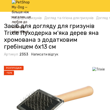
Товар для гризунів
Догляд та гігієна для гризунів
Догляд т
Засіб для догляду для гризунів
Trixie Пуходерка м’яка дерев яна
хромована з додатковим
гребінцем 6х13 см
Артикул:
2353
Написати відгук
РОЗПРОДАЖ
−10%