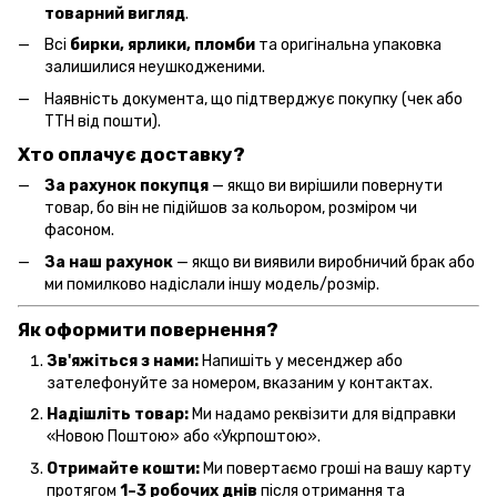
товарний вигляд
.
Всі
бирки, ярлики, пломби
та оригінальна упаковка
залишилися неушкодженими.
Наявність документа, що підтверджує покупку (чек або
ТТН від пошти).
Хто оплачує доставку?
За рахунок покупця
— якщо ви вирішили повернути
товар, бо він не підійшов за кольором, розміром чи
фасоном.
За наш рахунок
— якщо ви виявили виробничий брак або
ми помилково надіслали іншу модель/розмір.
Як оформити повернення?
Зв'яжіться з нами:
Напишіть у месенджер або
зателефонуйте за номером, вказаним у контактах.
Надішліть товар:
Ми надамо реквізити для відправки
«Новою Поштою» або «Укрпоштою».
Отримайте кошти:
Ми повертаємо гроші на вашу карту
протягом
1–3 робочих днів
після отримання та