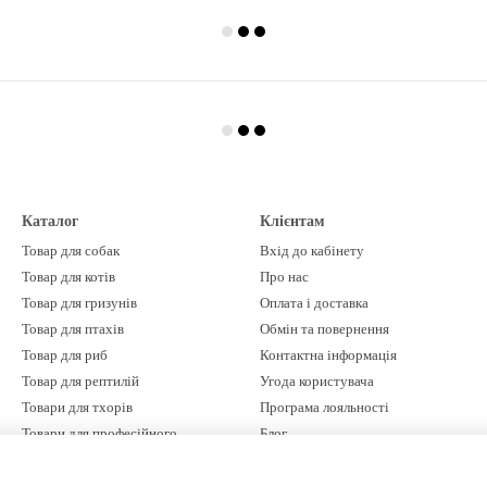
Каталог
Клієнтам
Товар для собак
Вхід до кабінету
Товар для котів
Про нас
Товар для гризунів
Оплата і доставка
Товар для птахів
Обмін та повернення
Товар для риб
Контактна інформація
Товар для рептилій
Угода користувача
Товари для тхорів
Програма лояльності
Товари для професійного
Блог
грумінгу
Бренди
Ми в соцмережах