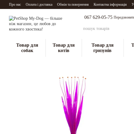
Перейти до основного контенту
Про нас
Оплата і доставка
Обмін та повернення
Контактна інформація
У
067 629-05-75
Передзвонит
Товар для
Товар для
Товар для
Т
собак
котів
гризунів