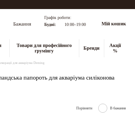
Графік роботи:
Мій кошик
Бажання
Будні:
10:00–19:00
я
Товари для професійного
Акції
Бренди
грумінгу
%
екорації для акваріума Deming
андська папороть для акваріума силіконова
Порівняти
В бажання