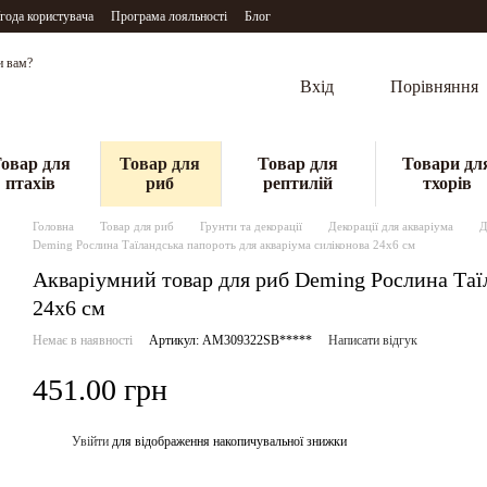
года користувача
Програма лояльності
Блог
и вам?
Вхід
Порівняння
овар для
Товар для
Товар для
Товари дл
птахів
риб
рептилій
тхорів
Головна
Товар для риб
Грунти та декорації
Декорації для акваріума
Д
Deming Рослина Таїландська папороть для акваріума силіконова 24х6 см
Акваріумний товар для риб Deming Рослина Таїл
24х6 см
Немає в наявності
Артикул: AM309322SB*****
Написати відгук
451.00 грн
Увійти
для відображення накопичувальної знижки
%