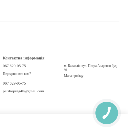
Контактна інформація
067 629-05-75
м. Балаклія вул. Петра Азаренко буд.
91
Передзвонити вам?
Мапа проїзду
067 629-05-75
petshoping40@gmail.com