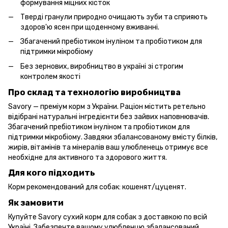
формування міцних кісток
Тверді гранули природно очищають зуби та сприяють
здоров'ю ясен при щоденному вживанні.
Збагачений пребіотиком інуліном та пробіотиком для
підтримки мікробіому
Без зернових, виробництво в україні зі строгим
контролем якості
Про склад та технологію виробництва
Savory — преміум корм з України. Раціон містить ретельно
відібрані натуральні інгредієнти без зайвих наповнювачів.
Збагачений пребіотиком інуліном та пробіотиком для
підтримки мікробіому. Завдяки збалансованому вмісту білків,
жирів, вітамінів та мінералів ваш улюбленець отримує все
необхідне для активного та здорового життя.
Для кого підходить
Корм рекомендований для собак: кошенят/цуценят.
Як замовити
Купуйте Savory сухий корм для собак з доставкою по всій
Україні. Забезпечте вашому улюбленцю збалансований