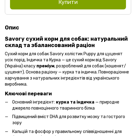
Купити
Опис
Savory сухий корм для собак: натуральний
склад та збалансований раціон
Сухий корм для собак Savory холістик Puppy для цуценят
усіх порід, Індичка та Курка — це сухий корм від Savory
(Україна) класу
преміум
, розроблений для собак (кошенят/
цуценят). Основа раціону — курка та індичка. Повнораціонне
харчування з натуральних інгредієнтів від українського
виробника.
Ключові переваги
Основний інгредієнт:
курка та індичка
— природне
джерело повноцінного тваринного білка
Підвищений вміст DHA для розвитку мозку та гострого
зору
Кальцій та фосфор у правильному співвідношенні для