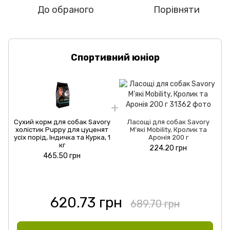
До обраного
Порівняти
Спортивний юніор
Сухий корм для собак Savory
Ласощі для собак Savory
С
холістик Puppy для цуценят
М’які Mobility, Кролик та
усіх порід, Індичка та Курка, 1
Аронія 200 г
у
кг
224.20 грн
465.50 грн
620.73 грн
689.70 грн