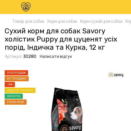
Товар для собак
Корм для собак
Корм сухий для собак
Ко
Сухий корм для собак Savory
холістик Puppy для цуценят усіх
порід, Індичка та Курка, 12 кг
Артикул:
30280
Написати відгук
РОЗПРОДАЖ
ХІТ ПРОДАЖУ
−5%
HEALTHY GROWTH
ХОЛІСТІК
FRESH MEAT