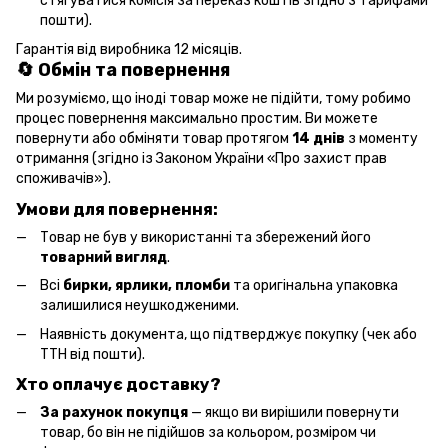
стягуватися комісія за переказ коштів згідно з тарифами
пошти).
Гарантія від виробника 12 місяців.
🔄 Обмін та повернення
Ми розуміємо, що іноді товар може не підійти, тому робимо
процес повернення максимально простим. Ви можете
повернути або обміняти товар протягом
14 днів
з моменту
отримання (згідно із Законом України «Про захист прав
споживачів»).
Умови для повернення:
Товар не був у використанні та збережений його
товарний вигляд
.
Всі
бирки, ярлики, пломби
та оригінальна упаковка
залишилися неушкодженими.
Наявність документа, що підтверджує покупку (чек або
ТТН від пошти).
Хто оплачує доставку?
За рахунок покупця
— якщо ви вирішили повернути
товар, бо він не підійшов за кольором, розміром чи