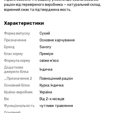
раціон від перевіреного виробника — натуральний склад,
відмінний смак та підтверджена якість.
Характеристики
Форма випуску
Сухий
Призначення
Основне харчування
Бренд
Savory
Клас корму
Преміум
Формула корму
свіже м'ясо
Додаткове
Індичка
джерело білка
_Призначення 2
Повноцінний раціон
Основний білок
Курка; Індичка
Країна-виробник
Україна
Вік
Від 2-х місяців
Функціональність
чутливе травлення
Основний