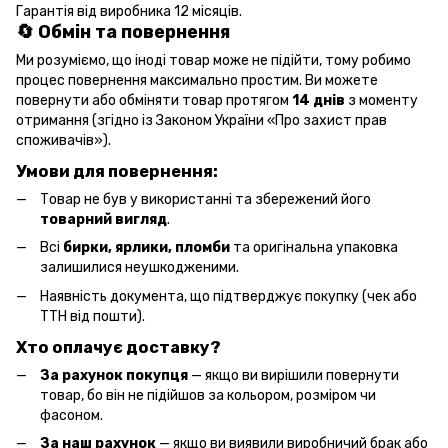
Гарантія від виробника 12 місяців.
🔄 Обмін та повернення
Ми розуміємо, що іноді товар може не підійти, тому робимо
процес повернення максимально простим. Ви можете
повернути або обміняти товар протягом
14 днів
з моменту
отримання (згідно із Законом України «Про захист прав
споживачів»).
Умови для повернення:
Товар не був у використанні та збережений його
товарний вигляд
.
Всі
бирки, ярлики, пломби
та оригінальна упаковка
залишилися неушкодженими.
Наявність документа, що підтверджує покупку (чек або
ТТН від пошти).
Хто оплачує доставку?
За рахунок покупця
— якщо ви вирішили повернути
товар, бо він не підійшов за кольором, розміром чи
фасоном.
За наш рахунок
— якщо ви виявили виробничий брак або