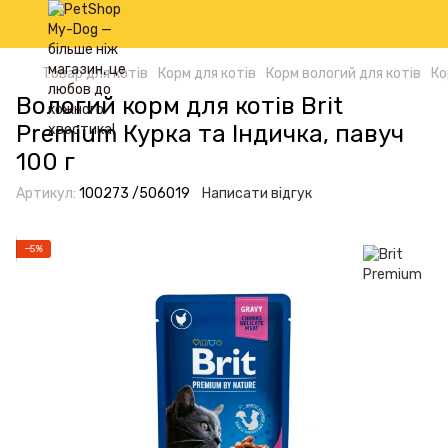
Товар для котів
Корм для котів
Корм вологий для котів
Ко
Вологий корм для котів Brit
Premium Курка та Індичка, павуч
100 г
Артикул:
100273 /506019
Написати відгук
−5%