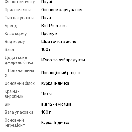
Форма випуску
Паучі
Призначення
Основне харчування
Тип пакування
Пауч
Бренд
Brit Premium
Клас корму
Преміум
Вид корму
Шматочки в желе
Вага
100 г
Додаткове
М'ясо та субпродукти
джерело білка
_Призначення
Повноцінний раціон
2
Основний білок
Курка, Індичка
Країна-
Чехія
виробник
Вік
від 12-и місяців
Вага упаковки
100 г
Основний
Курка, Індичка
інгредієнт