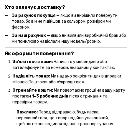
Хто оплачує доставку?
За рахунок покупця
— якщо ви вирішили повернути
товар, бо він не підійшов за кольором, розміром чи
фасоном.
За наш рахунок
— якщо ви виявили виробничий брак або
ми помилково надіслали іншу модель/розмір.
Як оформити повернення?
Зв'яжіться з нами:
Напишіть у месенджер або
зателефонуйте за номером, вказаним у контактах.
Надішліть товар:
Ми надамо реквізити для відправки
«Новою Поштою» або «Укрпоштою».
Отримайте кошти:
Ми повертаємо гроші на вашу карту
протягом
1–3 робочих днів
після отримання та
перевірки товару.
Важливо:
Перед відправкою, будь ласка,
переконайтеся, що товар надійно упакований,
щоб він не пошкодився під час транспортування.