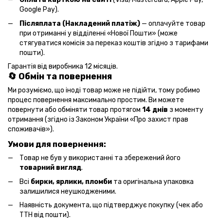
Google Pay).
Післяплата (Накладений платіж)
— оплачуйте товар
при отриманні у відділенні «Нової Пошти» (може
стягуватися комісія за переказ коштів згідно з тарифами
пошти).
Гарантія від виробника 12 місяців.
🔄 Обмін та повернення
Ми розуміємо, що іноді товар може не підійти, тому робимо
процес повернення максимально простим. Ви можете
повернути або обміняти товар протягом
14 днів
з моменту
отримання (згідно із Законом України «Про захист прав
споживачів»).
Умови для повернення:
Товар не був у використанні та збережений його
товарний вигляд
.
Всі
бирки, ярлики, пломби
та оригінальна упаковка
залишилися неушкодженими.
Наявність документа, що підтверджує покупку (чек або
ТТН від пошти).