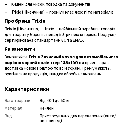
Кишені для мисок, поводка та документів
Trixie (Німеччина) — преміум клас якості та матеріалів
Про бренд Trixie
Trixie
(Німеччина) — Trixie — найбільший виробник товарів
для тварин у Європі з понад 50-річною історією. Продукція
сертифікована стандартами ЄС та EMAS.
Як замовити
Замовляйте
Trixie Захисний чохол для автомобільного
сидіння чорний поліестер 145х160 см
прямо зараз —
доставка Новою Поштою по всій Україні. Преміум якість,
оригінальна продукція, швидка обробка замовлень.
Характеристики
Вага тварини
Від 40,1 до 60 кг
Матеріал
Нейлон
Вид
Пристосування для перевезення (авто/
велосипед)